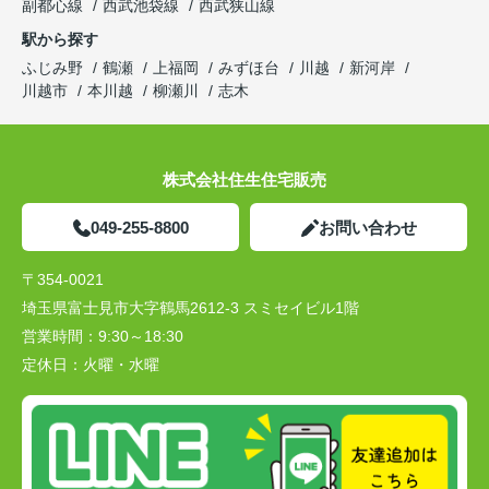
副都心線
西武池袋線
西武狭山線
駅から探す
ふじみ野
鶴瀬
上福岡
みずほ台
川越
新河岸
川越市
本川越
柳瀬川
志木
株式会社住生住宅販売
049-255-8800
お問い合わせ
〒354-0021
埼玉県富士見市大字鶴馬2612-3 スミセイビル1階
営業時間：
9:30～18:30
定休日：
火曜・水曜