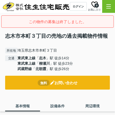
0
ログイン
お気に入り
この物件の募集は終了しました。
志木市本町３丁目の売地の過去掲載物件情報
埼玉県志木市本町３丁目
所在地
東武東上線
「
志木
」駅 徒歩14分
交通
東武東上線
「
柳瀬川
」駅 徒歩23分
武蔵野線
「
北朝霞
」駅 徒歩26分
お問い合わせ
無料
基本情報
設備条件
周辺環境