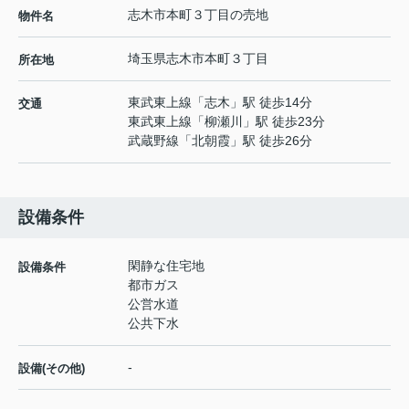
志木市本町３丁目の売地
物件名
埼玉県
志木市
本町
３丁目
所在地
東武東上線
「
志木
」駅 徒歩14分
交通
東武東上線
「
柳瀬川
」駅 徒歩23分
武蔵野線
「
北朝霞
」駅 徒歩26分
設備条件
閑静な住宅地
設備条件
都市ガス
公営水道
公共下水
-
設備(その他)