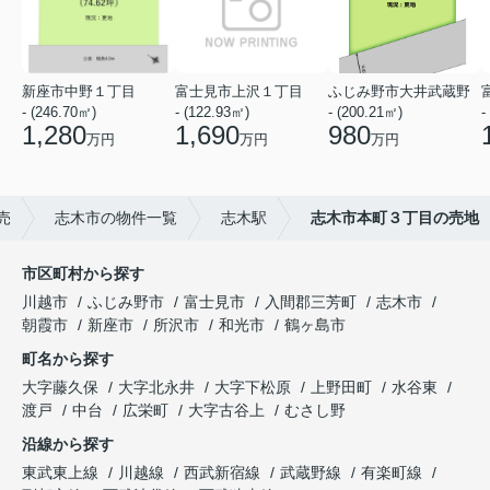
新座市中野１丁目
富士見市上沢１丁目
ふじみ野市大井武蔵野
- (246.70㎡)
- (122.93㎡)
- (200.21㎡)
-
1,280
1,690
980
万円
万円
万円
売
志木市の物件一覧
志木駅
志木市本町３丁目の売地
市区町村から探す
川越市
ふじみ野市
富士見市
入間郡三芳町
志木市
朝霞市
新座市
所沢市
和光市
鶴ヶ島市
町名から探す
大字藤久保
大字北永井
大字下松原
上野田町
水谷東
渡戸
中台
広栄町
大字古谷上
むさし野
沿線から探す
東武東上線
川越線
西武新宿線
武蔵野線
有楽町線