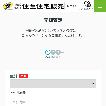
0
ログイン
お気に入り
売却査定
物件の売却についてお考えの方は、
こちらのページからご相談いただけます。
入力
確認
完了
種別
必須
その他種別