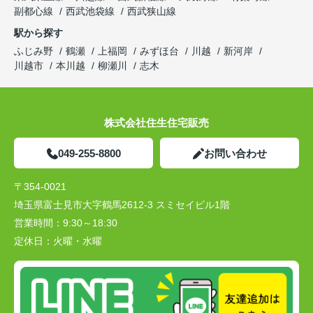
副都心線
西武池袋線
西武狭山線
駅から探す
ふじみ野
鶴瀬
上福岡
みずほ台
川越
新河岸
川越市
本川越
柳瀬川
志木
株式会社住生住宅販売
049-255-8800
お問い合わせ
〒354-0021
埼玉県富士見市大字鶴馬2612-3 スミセイビル1階
営業時間：
9:30～18:30
定休日：
火曜・水曜