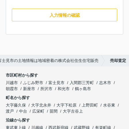
入力情報の確認
富士見市の土地情報は地域密着の株式会社住生住宅販売
売却査定
市区町村から探す
川越市
ふじみ野市
富士見市
入間郡三芳町
志木市
朝霞市
新座市
所沢市
和光市
鶴ヶ島市
町名から探す
大字藤久保
大字北永井
大字下松原
上野田町
水谷東
渡戸
中台
広栄町
苗間
大字古谷上
沿線から探す
東武東上線
川越線
西武新宿線
武蔵野線
有楽町線