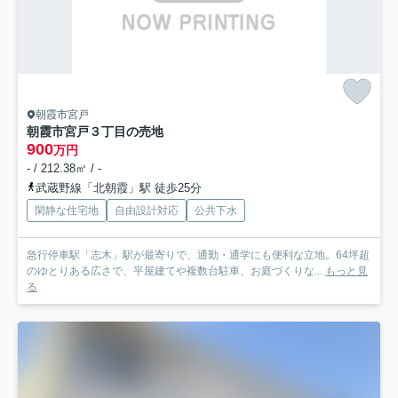
朝霞市宮戸
朝霞市宮戸３丁目の売地
900
万円
- / 212.38㎡ / -
武蔵野線「北朝霞」駅 徒歩25分
閑静な住宅地
自由設計対応
公共下水
急行停車駅「志木」駅が最寄りで、通勤・通学にも便利な立地。64坪超
のゆとりある広さで、平屋建てや複数台駐車、お庭づくりな...
もっと見
る