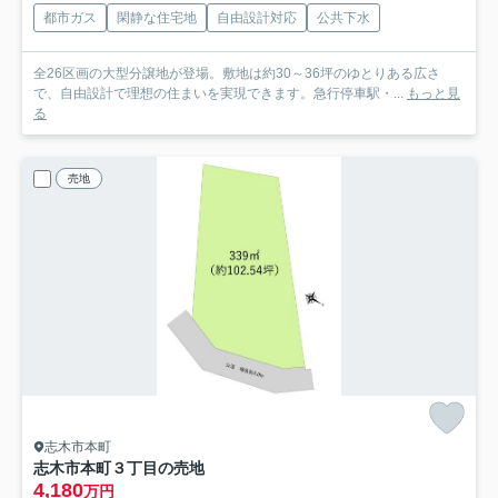
都市ガス
閑静な住宅地
自由設計対応
公共下水
全26区画の大型分譲地が登場。敷地は約30～36坪のゆとりある広さ
で、自由設計で理想の住まいを実現できます。急行停車駅・...
もっと見
る
売地
志木市本町
志木市本町３丁目の売地
4,180
万円