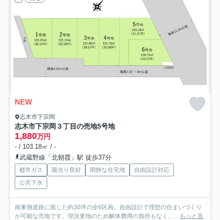
NEW
志木市下宗岡
志木市下宗岡３丁目の売地
5号地
1,880
万円
- / 103.18㎡ / -
武蔵野線「北朝霞」駅 徒歩37分
都市ガス
陽当り良好
閑静な住宅地
自由設計対応
公共下水
南東側道路に面した約30坪の全6区画。自由設計で理想の住まいづくり
が可能な売地です。現況更地のため解体費用の負担もなく、...
もっと見