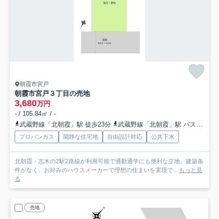
朝霞市宮戸
朝霞市宮戸３丁目の売地
3,680
万円
- / 105.84㎡ / -
武蔵野線「北朝霞」駅 徒歩23分
武蔵野線「北朝霞」駅 バス11分 国際観光バス「宝蔵寺」 停歩4分
プロパンガス
閑静な住宅地
自由設計対応
公共下水
北朝霞・志木の2駅2路線が利用可能で通勤通学にも便利な立地。建築条
件がなく、お好みのハウスメーカーで理想の住まいを実現で...
もっと見
る
売地