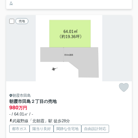
る
売地
朝霞市田島
朝霞市田島２丁目の売地
980
万円
- / 64.01㎡ / -
武蔵野線「北朝霞」駅 徒歩28分
都市ガス
陽当り良好
閑静な住宅地
自由設計対応