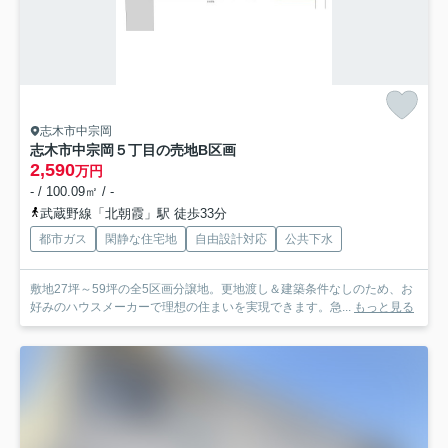
志木市中宗岡
志木市中宗岡５丁目の売地
B区画
2,590
万円
- / 100.09㎡ / -
武蔵野線「北朝霞」駅 徒歩33分
都市ガス
閑静な住宅地
自由設計対応
公共下水
敷地27坪～59坪の全5区画分譲地。更地渡し＆建築条件なしのため、お
好みのハウスメーカーで理想の住まいを実現できます。急...
もっと見る