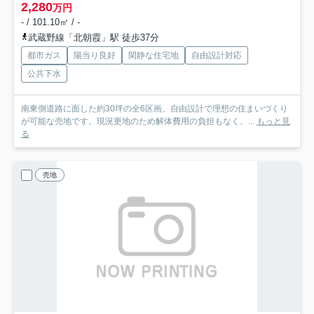
2,280
万円
- / 101.10㎡ / -
武蔵野線「北朝霞」駅 徒歩37分
都市ガス
陽当り良好
閑静な住宅地
自由設計対応
公共下水
南東側道路に面した約30坪の全6区画。自由設計で理想の住まいづくり
が可能な売地です。現況更地のため解体費用の負担もなく、...
もっと見
る
売地