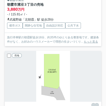
朝霞市溝沼
朝霞市溝沼３丁目の売地
3,880
万円
- / 115.81㎡ / -
武蔵野線「北朝霞」駅 徒歩28分
都市ガス
閑静な住宅地
自由設計対応
公共下水
急行停車駅の朝霞駅徒歩18分、約35坪のゆとりある整形地です。建築条
件がなく、お好みのハウスメーカーで理想の住まいづくり...
もっと見る
売地