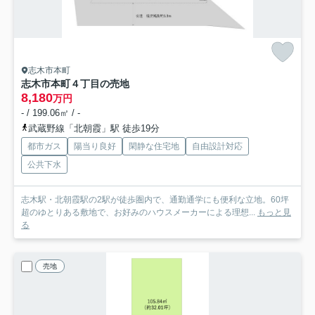
志木市本町
志木市本町４丁目の売地
8,180
万円
- / 199.06㎡ / -
武蔵野線「北朝霞」駅 徒歩19分
都市ガス
陽当り良好
閑静な住宅地
自由設計対応
公共下水
志木駅・北朝霞駅の2駅が徒歩圏内で、通勤通学にも便利な立地。60坪
超のゆとりある敷地で、お好みのハウスメーカーによる理想...
もっと見
る
売地