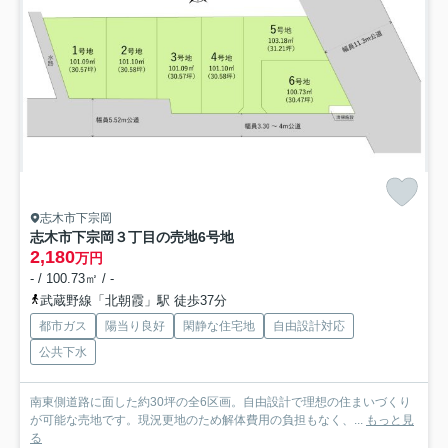
志木市下宗岡
志木市下宗岡３丁目の売地
6号地
2,180
万円
- / 100.73㎡ / -
武蔵野線「北朝霞」駅 徒歩37分
都市ガス
陽当り良好
閑静な住宅地
自由設計対応
公共下水
南東側道路に面した約30坪の全6区画。自由設計で理想の住まいづくり
が可能な売地です。現況更地のため解体費用の負担もなく、...
もっと見
る