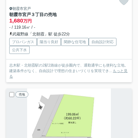
朝霞市宮戸
朝霞市宮戸３丁目の売地
1,680
万円
- / 119.16㎡ / -
武蔵野線「北朝霞」駅 徒歩22分
プロパンガス
陽当り良好
閑静な住宅地
自由設計対応
公共下水
志木駅・北朝霞駅の2駅2路線が徒歩圏内で、通勤通学にも便利な立地。
建築条件がなく、自由設計で理想の住まいづくりを実現でき...
もっと見
る
売地