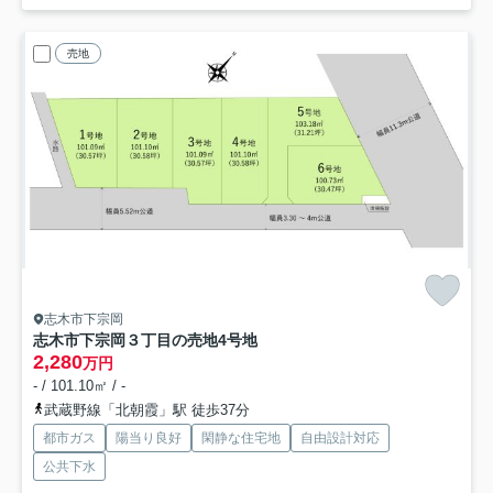
売地
志木市下宗岡
志木市下宗岡３丁目の売地
4号地
2,280
万円
- / 101.10㎡ / -
武蔵野線「北朝霞」駅 徒歩37分
都市ガス
陽当り良好
閑静な住宅地
自由設計対応
公共下水