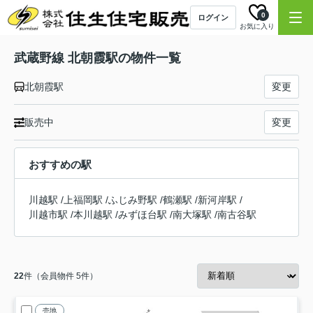
0
ログイン
お気に入り
武蔵野線 北朝霞駅の物件一覧
北朝霞駅
変更
販売中
変更
おすすめの駅
川越駅
/
上福岡駅
/
ふじみ野駅
/
鶴瀬駅
/
新河岸駅
/
川越市駅
/
本川越駅
/
みずほ台駅
/
南大塚駅
/
南古谷駅
22
件（会員物件 5件）
売地