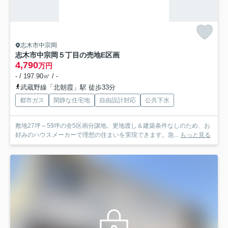
志木市中宗岡
志木市中宗岡５丁目の売地
E区画
4,790
万円
- / 197.90㎡ / -
武蔵野線「北朝霞」駅 徒歩33分
都市ガス
閑静な住宅地
自由設計対応
公共下水
敷地27坪～59坪の全5区画分譲地。更地渡し＆建築条件なしのため、お
好みのハウスメーカーで理想の住まいを実現できます。急...
もっと見る