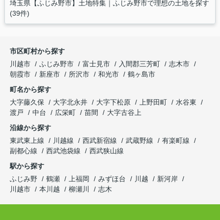
埼玉県【ふじみ野市】土地特集｜ふじみ野市で理想の土地を探す
(39件)
市区町村から探す
川越市
ふじみ野市
富士見市
入間郡三芳町
志木市
朝霞市
新座市
所沢市
和光市
鶴ヶ島市
町名から探す
大字藤久保
大字北永井
大字下松原
上野田町
水谷東
渡戸
中台
広栄町
苗間
大字古谷上
沿線から探す
東武東上線
川越線
西武新宿線
武蔵野線
有楽町線
副都心線
西武池袋線
西武狭山線
駅から探す
ふじみ野
鶴瀬
上福岡
みずほ台
川越
新河岸
川越市
本川越
柳瀬川
志木