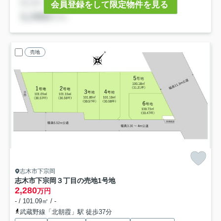
会員登録をして限定物件を見る
売地
志木市下宗岡
志木市下宗岡３丁目の売地
1号地
2,280
万円
- / 101.09㎡ / -
武蔵野線「北朝霞」駅 徒歩37分