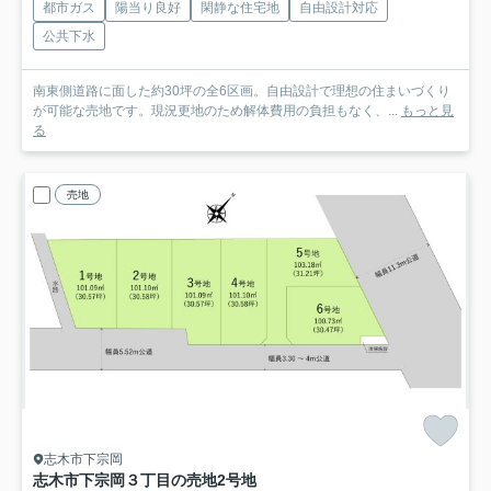
都市ガス
陽当り良好
閑静な住宅地
自由設計対応
公共下水
南東側道路に面した約30坪の全6区画。自由設計で理想の住まいづくり
が可能な売地です。現況更地のため解体費用の負担もなく、...
もっと見
る
売地
志木市下宗岡
志木市下宗岡３丁目の売地
2号地