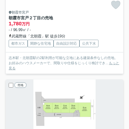
朝霞市宮戸
朝霞市宮戸２丁目の売地
1,780
万円
- / 96.99㎡ / -
武蔵野線「北朝霞」駅 徒歩19分
都市ガス
閑静な住宅地
自由設計対応
公共下水
志木駅・北朝霞駅の2駅利用が可能な立地にある建築条件なしの売地。
お好みのハウスメーカーで、間取りや仕様をじっくり検討でき...
もっと
見る
売地