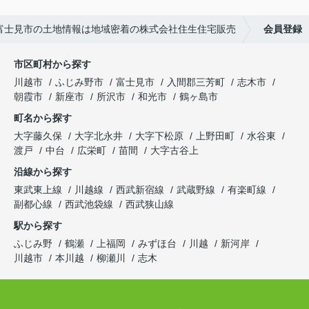
富士見市の土地情報は地域密着の株式会社住生住宅販売
会員登録
市区町村から探す
川越市
ふじみ野市
富士見市
入間郡三芳町
志木市
朝霞市
新座市
所沢市
和光市
鶴ヶ島市
町名から探す
大字藤久保
大字北永井
大字下松原
上野田町
水谷東
渡戸
中台
広栄町
苗間
大字古谷上
沿線から探す
東武東上線
川越線
西武新宿線
武蔵野線
有楽町線
副都心線
西武池袋線
西武狭山線
駅から探す
ふじみ野
鶴瀬
上福岡
みずほ台
川越
新河岸
川越市
本川越
柳瀬川
志木