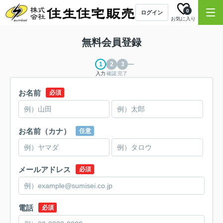
0
ログイン
お気に入り
無料会員登録
入力
確認
完了
お名前
必須
お名前（カナ）
任意
メールアドレス
必須
電話
必須