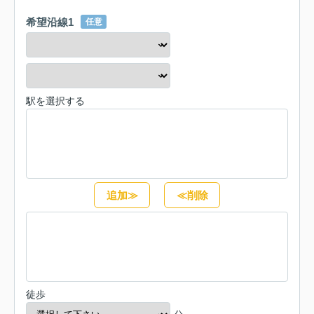
希望沿線1
任意
駅を選択する
追加≫
≪削除
徒歩