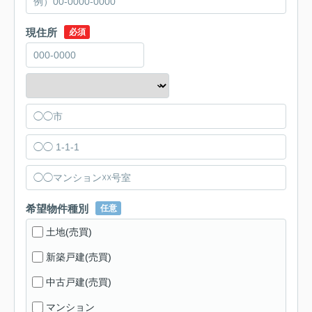
現住所
必須
希望物件種別
任意
土地(売買)
新築戸建(売買)
中古戸建(売買)
マンション