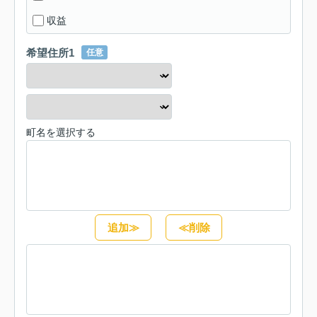
収益
希望住所1
任意
町名を選択する
追加≫
≪削除