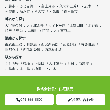
川越市
ふじみ野市
富士見市
入間郡三芳町
志木市
朝霞市
新座市
所沢市
和光市
鶴ヶ島市
町名から探す
大字藤久保
大字北永井
大字下松原
上野田町
水谷東
渡戸
中台
広栄町
苗間
大字古谷上
沿線から探す
東武東上線
川越線
西武新宿線
武蔵野線
有楽町線
副都心線
西武池袋線
西武狭山線
駅から探す
ふじみ野
鶴瀬
上福岡
みずほ台
川越
新河岸
川越市
本川越
柳瀬川
志木
株式会社住生住宅販売
049-255-8800
お問い合わせ