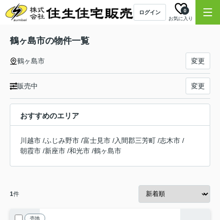
0
ログイン
お気に入り
鶴ヶ島市の物件一覧
鶴ヶ島市
変更
販売中
変更
おすすめのエリア
川越市
/
ふじみ野市
/
富士見市
/
入間郡三芳町
/
志木市
/
朝霞市
/
新座市
/
和光市
/
鶴ヶ島市
1
件
売地