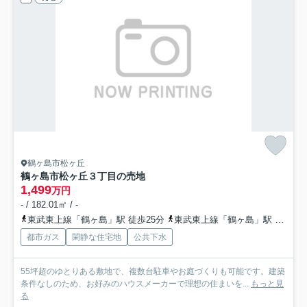
鶴ヶ島市松ヶ丘
鶴ヶ島市松ヶ丘３丁目の売地
1,499
万円
- / 182.01㎡ / -
東武東上線「鶴ヶ島」駅 徒歩25分
東武東上線「鶴ヶ島」駅 バス8分 「南公園前（鶴ヶ島市）」 停歩6分
都市ガス
閑静な住宅地
公共下水
55坪超のゆとりある敷地で、複数台駐車やお庭づくりも可能です。建築
条件なしのため、お好みのハウスメーカーで理想の住まいを...
もっと見
る