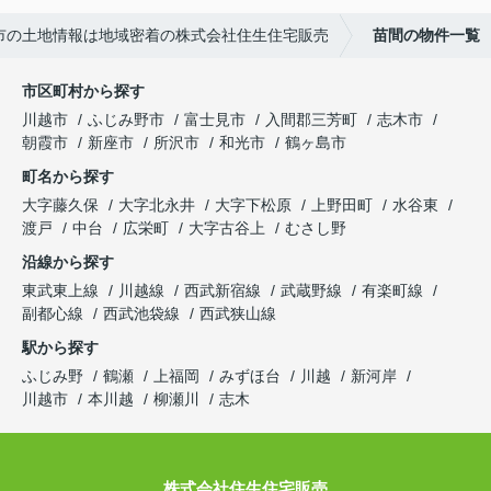
市の土地情報は地域密着の株式会社住生住宅販売
苗間の物件一覧
市区町村から探す
川越市
ふじみ野市
富士見市
入間郡三芳町
志木市
朝霞市
新座市
所沢市
和光市
鶴ヶ島市
町名から探す
大字藤久保
大字北永井
大字下松原
上野田町
水谷東
渡戸
中台
広栄町
大字古谷上
むさし野
沿線から探す
東武東上線
川越線
西武新宿線
武蔵野線
有楽町線
副都心線
西武池袋線
西武狭山線
駅から探す
ふじみ野
鶴瀬
上福岡
みずほ台
川越
新河岸
川越市
本川越
柳瀬川
志木
株式会社住生住宅販売