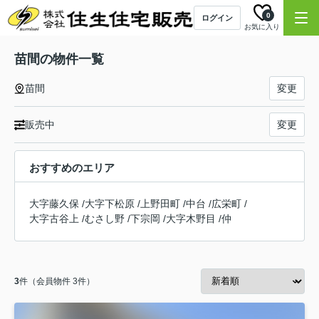
0
ログイン
お気に入り
苗間の物件一覧
苗間
変更
販売中
変更
おすすめのエリア
大字藤久保
/
大字下松原
/
上野田町
/
中台
/
広栄町
/
大字古谷上
/
むさし野
/
下宗岡
/
大字木野目
/
仲
3
件（会員物件 3件）