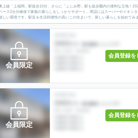
東上線「上福岡」駅徒歩10分、さらに「ふじみ野」駅も徒歩圏内の便利な立地！2023
ペース2台分確保で家族の暮らしをしっかりサポート。周辺にはスーパーやイオン
嬉しい環境です。駅近＆生活利便性の高いこの住まいで、新しい暮らしを始めてみ
会員登録を
会員限定
会員登録を
会員限定