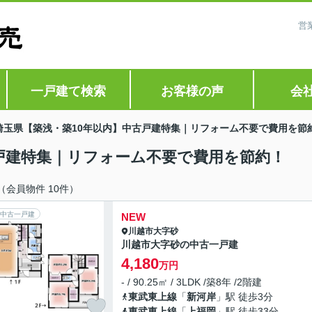
営
一戸建て検索
お客様の声
会
埼玉県【築浅・築10年以内】中古戸建特集｜リフォーム不要で費用を節
戸建特集｜リフォーム不要で費用を節約！
（会員物件 10件）
中古一戸建
NEW
川越市
大字砂
川越市大字砂の中古一戸建
4,180
万円
- / 90.25㎡ / 3LDK /築8年 /2階建
東武東上線
「
新河岸
」駅 徒歩3分
東武東上線
「
上福岡
」駅 徒歩33分