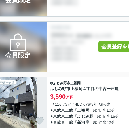
会員登録を
会員限定
中古一戸建
ふじみ野市
上福岡
ふじみ野市上福岡４丁目の中古一戸建
3,590
万円
- / 116.73㎡ / 4LDK /築3年 /3階建
東武東上線
「
上福岡
」駅 徒歩10分
東武東上線
「
ふじみ野
」駅 徒歩15分
東武東上線
「
新河岸
」駅 徒歩42分