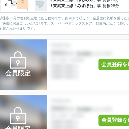
東武東上線
「
みずほ台
」駅 徒歩28分
駅徒歩12分の便利な立地にある住宅です。南向きで明るく、全居室に収納を備えた
、快適にお過ごしいただけます。スーパーやドラッグストア、郵便局が近くに揃い
配慮された住まいです。
会員登録を
会員限定
会員登録を
会員限定