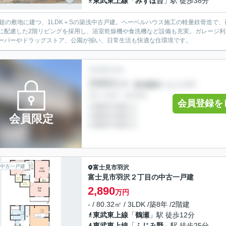
東武東上線
「
みずほ台
」駅 徒歩38分
坪超の敷地に建つ、1LDK＋Sの築浅中古戸建。ヘーベルハウス施工の軽量鉄骨造で、
に配慮した2階リビングを採用し、浴室乾燥機や食洗機など設備も充実。ガレージ
ーパーやドラッグストア、公園が揃い、日常生活も快適な住環境です。
会員登録を
会員限定
中古一戸建
富士見市
羽沢
富士見市羽沢２丁目の中古一戸建
2,890
万円
- / 80.32㎡ / 3LDK /築8年 /2階建
東武東上線
「
鶴瀬
」駅 徒歩12分
東武東上線
「
ふじみ野
」駅 徒歩25分