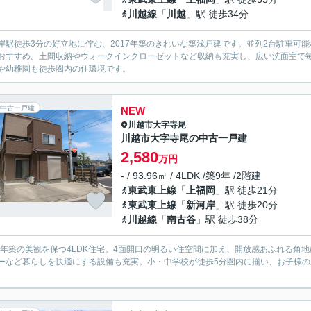
川越線
「
川越
」駅 徒歩34分
岸駅徒歩3分の好立地に佇む、2017年築のきれいな築浅戸建です。並列2台駐車可
おすすめ。土間収納やウォークインクローゼットなど収納も充実し、広い洗面室で
や幼稚園も徒歩圏内の住環境です。
中古一戸建
NEW
川越市
大字寺尾
川越市大字寺尾の中古一戸建
2,580
万円
- / 93.96㎡ / 4LDK /築9年 /2階建
東武東上線
「
上福岡
」駅 徒歩21分
東武東上線
「
新河岸
」駅 徒歩20分
川越線
「
南古谷
」駅 徒歩38分
17年築の美観を保つ4LDK住宅。4面開口の明るい住空間に加え、開放感あふれる角
ーなど暮らしを快適にする設備も充実。小・中学校が徒歩5分圏内に揃い、お子様
。