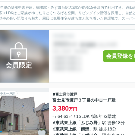
19年築の築浅中古戸建。鶴瀬駅・みずほ台駅の2駅が徒歩15分以内で利用でき、通勤
広々LDKはご家族がゆったりとくつろげる空間。リビングイン階段を採用し、自然
効率の良い間取りも魅力。周辺は低層住宅が建ち並ぶ落ち着いた住環境で、スーパーや
会員登録を
会員限定
中古一戸建
富士見市
渡戸
富士見市渡戸３丁目の中古一戸建
3,380
万円
- / 64.63㎡ / 1SLDK /築5年 /2階建
東武東上線
「
ふじみ野
」駅 徒歩18分
東武東上線
「
鶴瀬
」駅 徒歩18分