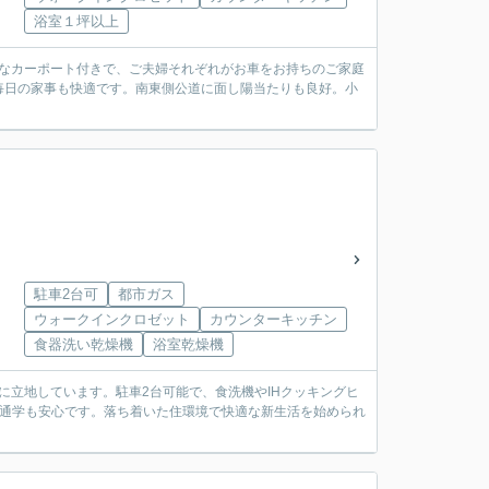
浴室１坪以上
能なカーポート付きで、ご夫婦それぞれがお車をお持ちのご家庭
毎日の家事も快適です。南東側公道に面し陽当たりも良好。小
駐車2台可
都市ガス
ウォークインクロゼット
カウンターキッチン
食器洗い乾燥機
浴室乾燥機
地に立地しています。駐車2台可能で、食洗機やIHクッキングヒ
の通学も安心です。落ち着いた住環境で快適な新生活を始められ