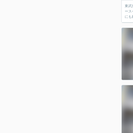
東武
ース
にも