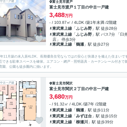
中古一戸建
富士見市
渡戸
富士見市渡戸１丁目の中古一戸建
3,488
万円
- / 103.87㎡ / 4LDK /築1年未満 /2階建
東武東上線
「
ふじみ野
」駅 徒歩28分
東武東上線
「
ふじみ野
」駅 バス7分 「臼
店」 停歩3分
東武東上線
「
鶴瀬
」駅 徒歩27分
25年11月築の未入居4LDK、長期優良住宅ならではの安心と快適さを備えた住まいで
応できる駐車スペースを確保。エアコン・網戸・照明器具・カーテンレール付きで新
育園、公園も徒歩圏内に揃います。
中古一戸建
富士見市
関沢
富士見市関沢２丁目の中古一戸建
3,680
万円
- / 91.32㎡ / 4LDK /築7年 /2階建
東武東上線
「
鶴瀬
」駅 徒歩11分
東武東上線
「
みずほ台
」駅 徒歩15分
東武東上線
「
柳瀬川
」駅 徒歩39分