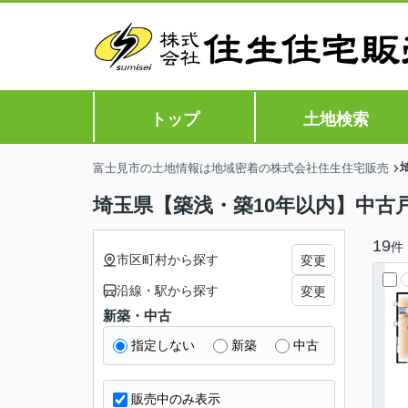
トップ
土地検索
富士見市の土地情報は地域密着の株式会社住生住宅販売
埼玉県【築浅・築10年以内】中古
19
件
市区町村から探す
変更
沿線・駅から探す
変更
新築・中古
指定しない
新築
中古
販売中のみ表示