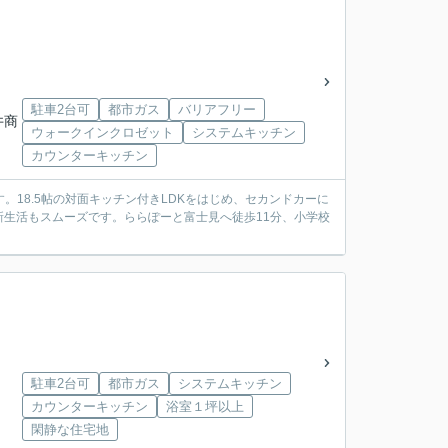
駐車2台可
都市ガス
バリアフリー
井商
ウォークインクロゼット
システムキッチン
カウンターキッチン
す。18.5帖の対面キッチン付きLDKをはじめ、セカンドカーに
生活もスムーズです。ららぽーと富士見へ徒歩11分、小学校
駐車2台可
都市ガス
システムキッチン
カウンターキッチン
浴室１坪以上
閑静な住宅地