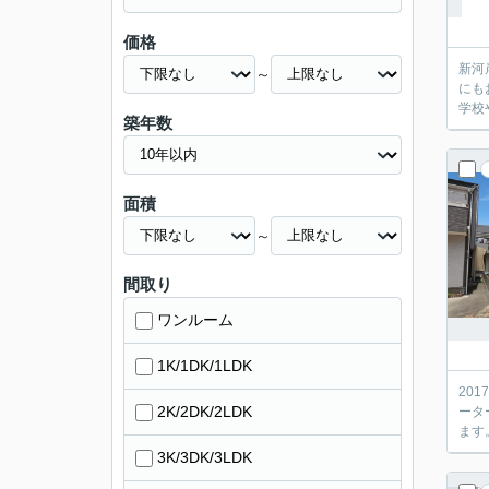
価格
新河
～
にも
学校
築年数
面積
～
間取り
ワンルーム
1K/1DK/1LDK
20
2K/2DK/2LDK
ータ
ます
3K/3DK/3LDK