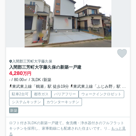
入間郡三芳町大字藤久保
入間郡三芳町大字藤久保の新築一戸建
4,280
万円
- / 80.00㎡ / 3LDK /新築
東武東上線「鶴瀬」駅 徒歩19分
東武東上線「ふじみ野」駅 徒歩33分
駐車2台可
都市ガス
バリアフリー
ウォークインクロゼット
システムキッチン
カウンターキッチン
新築
ロフト付き3LDKの新築一戸建て。食洗機・浄水器付きのフルフラット
キッチンを採用し、家事動線にも配慮された住まいです。リ...
もっと見
る