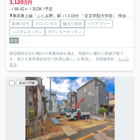
3,120
万円
- / 66.42㎡ / 3LDK /予定
東武東上線「ふじみ野」駅 バス10分 「文京学院大学前」 停歩4分
駐車2台可
プロパンガス
陽当り良好
バリアフリー
システムキッチン
カウンターキッチン
新築
固定階段付き5.5帖の小屋裏収納を備え、収納力に優れた新築戸建で
す。省エネ基準適合住宅で快適な暮らしを実現し、浴室暖房乾...
もっと
見る
新築一戸建