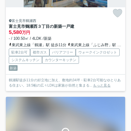
富士見市鶴瀬西
富士見市鶴瀬西３丁目の新築一戸建
5,580
万円
- / 100.50㎡ / 4LDK /新築
東武東上線「鶴瀬」駅 徒歩11分
東武東上線「ふじみ野」駅 徒歩27分
駐車2台可
都市ガス
バリアフリー
ウォークインクロゼット
システムキッチン
カウンターキッチン
新築
鶴瀬駅徒歩11分の好立地に加え、敷地約34坪・駐車2台可能なゆとりあ
る住まい。18.5帖の広々LDKは家族が自然と集まる...
もっと見る