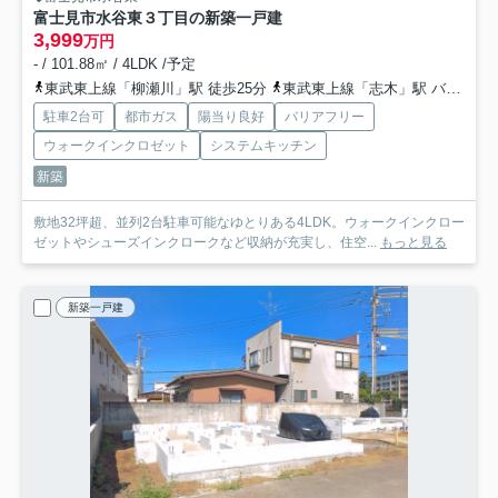
富士見市水谷東３丁目の新築一戸建
3,999
万円
- / 101.88㎡ / 4LDK /予定
東武東上線「柳瀬川」駅 徒歩25分
東武東上線「志木」駅 バス17分 「富士見クリニック」 停歩2分
駐車2台可
都市ガス
陽当り良好
バリアフリー
ウォークインクロゼット
システムキッチン
新築
敷地32坪超、並列2台駐車可能なゆとりある4LDK。ウォークインクロー
ゼットやシューズインクロークなど収納が充実し、住空...
もっと見る
新築一戸建