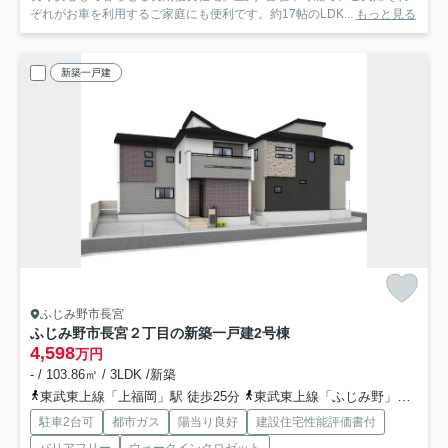
ぞれがお車を利用するご家庭にも便利です。約17帖のLDK...
もっと見る
新築一戸建
ふじみ野市長宮
ふじみ野市長宮２丁目の新築一戸建
2号棟
4,598
万円
- / 103.86㎡ / 3LDK /新築
東武東上線「上福岡」駅 徒歩25分
東武東上線「ふじみ野」駅 徒歩31分
駐車2台可
都市ガス
陽当り良好
建設住宅性能評価書付