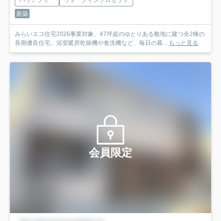
バリアフリー
ウォークインクロゼット
新築
みらいエコ住宅2026事業対象、47坪超のゆとりある敷地に建つ全2棟の
長期優良住宅。浴室暖房乾燥機や食洗機など、毎日の暮...
もっと見る
会員限定