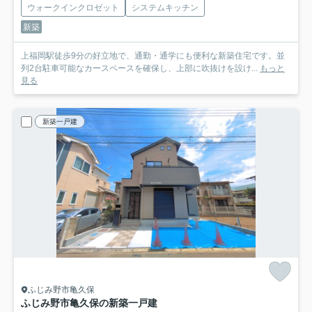
ウォークインクロゼット
システムキッチン
新築
上福岡駅徒歩9分の好立地で、通勤・通学にも便利な新築住宅です。並
列2台駐車可能なカースペースを確保し、上部に吹抜けを設け...
もっと
見る
新築一戸建
ふじみ野市亀久保
ふじみ野市亀久保の新築一戸建