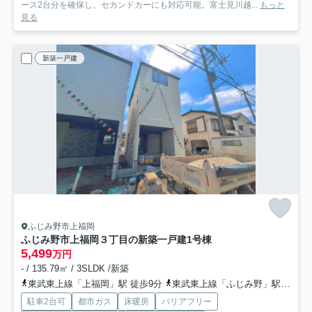
ース2台分を確保し、セカンドカーにも対応可能。富士見川越...
もっと
見る
新築一戸建
ふじみ野市上福岡
ふじみ野市上福岡３丁目の新築一戸建
1号棟
5,499
万円
- / 135.79㎡ / 3SLDK /新築
東武東上線「上福岡」駅 徒歩9分
東武東上線「ふじみ野」駅 徒歩18分
駐車2台可
都市ガス
床暖房
バリアフリー