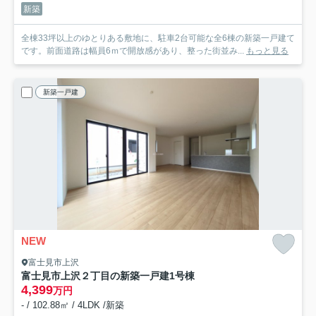
新築
全棟33坪以上のゆとりある敷地に、駐車2台可能な全6棟の新築一戸建て
です。前面道路は幅員6ｍで開放感があり、整った街並み...
もっと見る
新築一戸建
NEW
富士見市上沢
富士見市上沢２丁目の新築一戸建
1号棟
4,399
万円
- / 102.88㎡ / 4LDK /新築