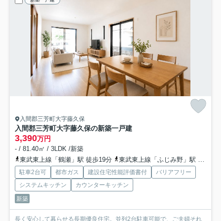
入間郡三芳町大字藤久保
入間郡三芳町大字藤久保の新築一戸建
3,390
万円
- / 81.40㎡ / 3LDK /新築
東武東上線「鶴瀬」駅 徒歩19分
東武東上線「ふじみ野」駅 徒歩33分
駐車2台可
都市ガス
建設住宅性能評価書付
バリアフリー
システムキッチン
カウンターキッチン
新築
長く安心して暮らせる長期優良住宅。並列2台駐車可能で、ご夫婦それ