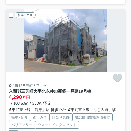
新築一戸建
入間郡三芳町大字北永井
入間郡三芳町大字北永井の新築一戸建
18号棟
4,290
万円
- / 103.50㎡ / 3LDK /予定
東武東上線「鶴瀬」駅 徒歩25分
東武東上線「ふじみ野」駅 徒歩37分
駐車2台可
都市ガス
陽当り良好
建設住宅性能評価書付
バリアフリー
ウォークインクロゼット