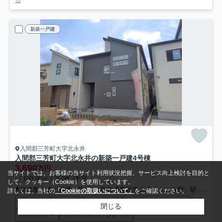
新築一戸建
入間郡三芳町大字北永井
入間郡三芳町大字北永井の新築一戸建
4号棟
3,690
万円
当サイトでは、お客様の当サイト利用状況把握、サービス向上検討を目的と
- / 100.90㎡ / 3LDK /予定
して、クッキー（Cookie）を使用しています。
東武東上線「鶴瀬」駅 徒歩25分
東武東上線「ふじみ野」駅 徒歩37分
詳しくは、当社の
「Cookieの取扱いについて」
をご確認ください。
駐車2台可
都市ガス
陽当り良好
建設住宅性能評価書付
閉じる
バリアフリー
ウォークインクロゼット