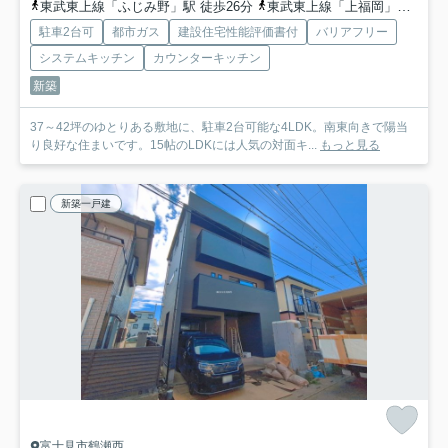
東武東上線「ふじみ野」駅 徒歩26分
東武東上線「上福岡」駅 バス12分 「緑ケ丘一丁目」 停歩4分
駐車2台可
都市ガス
建設住宅性能評価書付
バリアフリー
システムキッチン
カウンターキッチン
新築
37～42坪のゆとりある敷地に、駐車2台可能な4LDK。南東向きで陽当
り良好な住まいです。15帖のLDKには人気の対面キ...
もっと見る
新築一戸建
富士見市鶴瀬西