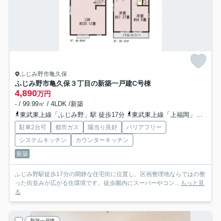
ふじみ野市亀久保
ふじみ野市亀久保３丁目の新築一戸建
C号棟
4,890
万円
- / 99.99㎡ / 4LDK /新築
東武東上線「ふじみ野」駅 徒歩17分
東武東上線「上福岡」駅 徒歩22分
駐車2台可
都市ガス
陽当り良好
バリアフリー
システムキッチン
カウンターキッチン
新築
ふじみ野駅徒歩17分の閑静な住宅街に位置し、区画整理地ならではの整
った街並みが広がる住環境です。徒歩圏内にスーパーやコン...
もっと見
る
新築一戸建