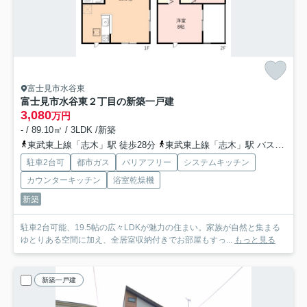
富士見市水谷東
富士見市水谷東２丁目の新築一戸建
3,080
万円
- / 89.10㎡ / 3LDK /新築
東武東上線「志木」駅 徒歩28分
東武東上線「志木」駅 バス8分 「水谷東」 停歩3分
駐車2台可
都市ガス
バリアフリー
システムキッチン
カウンターキッチン
浴室乾燥機
新築
駐車2台可能、19.5帖の広々LDKが魅力の住まい。家族が自然と集まる
ゆとりある空間に加え、全居室収納付きでお部屋もすっ...
もっと見る
新築一戸建