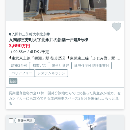
入間郡三芳町大字北永井
入間郡三芳町大字北永井の新築一戸建
5号棟
3,690
万円
- / 99.36㎡ / 4LDK /予定
東武東上線「鶴瀬」駅 徒歩25分
東武東上線「ふじみ野」駅 徒歩37分
駐車2台可
都市ガス
陽当り良好
建設住宅性能評価書付
バリアフリー
システムキッチン
新築
長期優良住宅の全11棟、開発分譲地ならではの整った街並みが魅力。セ
カンドカーにも対応できる並列駐車スペース2台分を確保し...
もっと見
る
新築一戸建