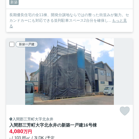
新築
長期優良住宅の全11棟、開発分譲地ならではの整った街並みが魅力。セ
カンドカーにも対応できる並列駐車スペース2台分を確保し...
もっと見
る
新築一戸建
入間郡三芳町大字北永井
入間郡三芳町大字北永井の新築一戸建
16号棟
4,080
万円
- / 103.85㎡ / 3LDK /予定