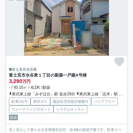
富士見市水谷東
富士見市水谷東１丁目の新築一戸建
A号棟
3,290
万円
- / 93.15㎡ / 4LDK /新築
東武東上線「みずほ台」駅 徒歩28分
東武東上線「志木」駅 バス10分 「さくら記念病院前」 停歩4分
駐車2台可
都市ガス
建設住宅性能評価書付
バリアフリー
ウォークインクロゼット
システムキッチン
新築
長く安心して暮らせる長期優良住宅、全4棟の新築戸建です。駐車スペ