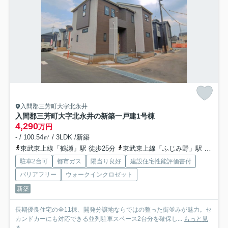
入間郡三芳町大字北永井
入間郡三芳町大字北永井の新築一戸建
1号棟
4,290
万円
- / 100.54㎡ / 3LDK /新築
東武東上線「鶴瀬」駅 徒歩25分
東武東上線「ふじみ野」駅 徒歩37分
駐車2台可
都市ガス
陽当り良好
建設住宅性能評価書付
バリアフリー
ウォークインクロゼット
新築
長期優良住宅の全11棟、開発分譲地ならではの整った街並みが魅力。セ
カンドカーにも対応できる並列駐車スペース2台分を確保し...
もっと見
る