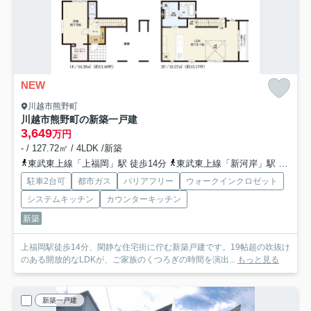
NEW
川越市熊野町
川越市熊野町の新築一戸建
3,649
万円
- / 127.72㎡ / 4LDK /新築
東武東上線「上福岡」駅 徒歩14分
東武東上線「新河岸」駅 徒歩24分
駐車2台可
都市ガス
バリアフリー
ウォークインクロゼット
システムキッチン
カウンターキッチン
新築
上福岡駅徒歩14分、閑静な住宅街に佇む新築戸建です。19帖超の吹抜け
のある開放的なLDKが、ご家族のくつろぎの時間を演出...
もっと見る
新築一戸建