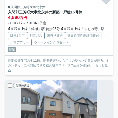
入間郡三芳町大字北永井
入間郡三芳町大字北永井の新築一戸建
15号棟
4,590
万円
- / 103.17㎡ / 3LDK /予定
東武東上線「鶴瀬」駅 徒歩25分
東武東上線「ふじみ野」駅 徒歩37分
駐車2台可
都市ガス
陽当り良好
建設住宅性能評価書付
バリアフリー
ウォークインクロゼット
新築
長期優良住宅の全11棟、開発分譲地ならではの整った街並みが魅力。セ
カンドカーにも対応できる並列駐車スペース2台分を確保し...
もっと見
る
新築一戸建