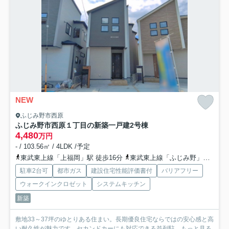
NEW
ふじみ野市西原
ふじみ野市西原１丁目の新築一戸建
2号棟
4,480
万円
- / 103.56㎡ / 4LDK /予定
東武東上線「上福岡」駅 徒歩16分
東武東上線「ふじみ野」駅 徒歩24分
駐車2台可
都市ガス
建設住宅性能評価書付
バリアフリー
ウォークインクロゼット
システムキッチン
新築
敷地33～37坪のゆとりある住まい。長期優良住宅ならではの安心感と高
い耐久性が魅力です。セカンドカーにも対応できる並列駐...
もっと見る