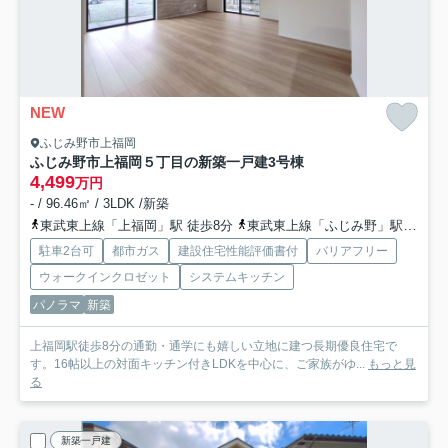
NEW
ふじみ野市上福岡
ふじみ野市上福岡５丁目の新築一戸建
3号棟
4,499
万円
- / 96.46㎡ / 3LDK /新築
東武東上線「上福岡」駅 徒歩8分
東武東上線「ふじみ野」駅 徒歩24分
駐車2台可
都市ガス
建設住宅性能評価書付
バリアフリー
ウォークインクロゼット
システムキッチン
パノラマ
新築
上福岡駅徒歩8分の通勤・通学にも嬉しい立地に建つ長期優良住宅で
す。16帖以上の対面キッチン付きLDKを中心に、ご家族がゆ...
もっと見
る
新築一戸建