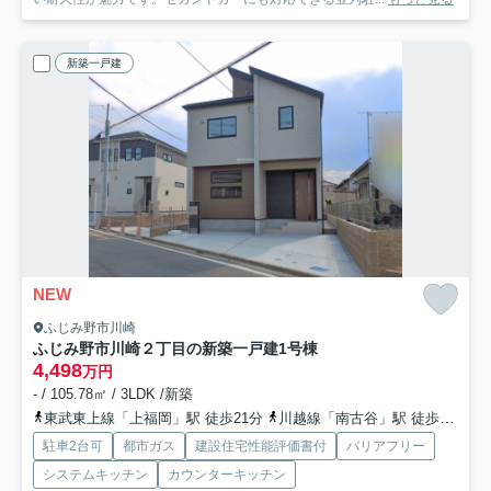
新築一戸建
NEW
ふじみ野市川崎
ふじみ野市川崎２丁目の新築一戸建
1号棟
4,498
万円
- / 105.78㎡ / 3LDK /新築
東武東上線「上福岡」駅 徒歩21分
川越線「南古谷」駅 徒歩27分
駐車2台可
都市ガス
建設住宅性能評価書付
バリアフリー
システムキッチン
カウンターキッチン