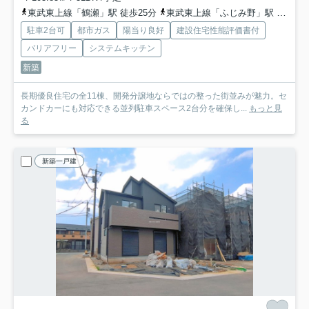
東武東上線「鶴瀬」駅 徒歩25分
東武東上線「ふじみ野」駅 徒歩37分
駐車2台可
都市ガス
陽当り良好
建設住宅性能評価書付
バリアフリー
システムキッチン
新築
長期優良住宅の全11棟、開発分譲地ならではの整った街並みが魅力。セ
カンドカーにも対応できる並列駐車スペース2台分を確保し...
もっと見
る
新築一戸建