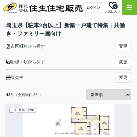
0
ログイン
お気に入り
埼玉県【駐車2台以上】新築一戸建て特集｜共働
き・ファミリー層向け
市区町村から探す
変更
沿線・駅から探す
変更
販売中
変更
42
件（会員物件 8件）
新築一戸建