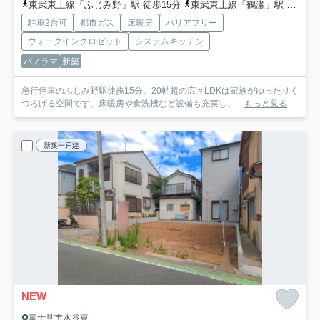
東武東上線「ふじみ野」駅 徒歩15分
東武東上線「鶴瀬」駅 徒歩17分
駐車2台可
都市ガス
床暖房
バリアフリー
ウォークインクロゼット
システムキッチン
パノラマ
新築
急行停車のふじみ野駅徒歩15分。20帖超の広々LDKは家族がゆったりく
つろげる空間です。床暖房や食洗機など設備も充実し、...
もっと見る
新築一戸建
NEW
富士見市水谷東