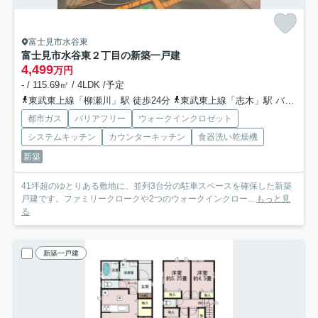
富士見市水谷東
富士見市水谷東２丁目の新築一戸建
4,499
万円
- / 115.69㎡ / 4LDK /予定
東武東上線「柳瀬川」駅 徒歩24分
東武東上線「志木」駅 バス13分 「富士見クリニック」 停歩1分
都市ガス
バリアフリー
ウォークインクロゼット
システムキッチン
カウンターキッチン
食器洗い乾燥機
新築
41坪超のゆとりある敷地に、並列3台分の駐車スペースを確保した新築
戸建です。ファミリークロークや2つのウォークインクロー...
もっと見
る
新築一戸建