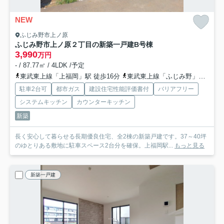
NEW
ふじみ野市上ノ原
ふじみ野市上ノ原２丁目の新築一戸建
B号棟
3,990
万円
- / 87.77㎡ / 4LDK /予定
東武東上線「上福岡」駅 徒歩16分
東武東上線「ふじみ野」駅 徒歩29分
駐車2台可
都市ガス
建設住宅性能評価書付
バリアフリー
システムキッチン
カウンターキッチン
新築
長く安心して暮らせる長期優良住宅、全2棟の新築戸建です。37～40坪
のゆとりある敷地に駐車スペース2台分を確保。上福岡駅...
もっと見る
新築一戸建