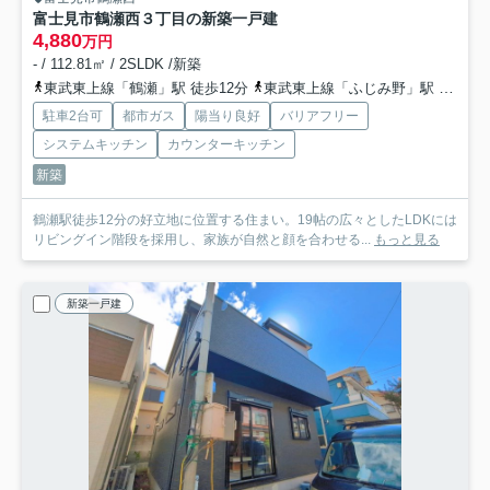
富士見市鶴瀬西３丁目の新築一戸建
4,880
万円
- / 112.81㎡ / 2SLDK /新築
東武東上線「鶴瀬」駅 徒歩12分
東武東上線「ふじみ野」駅 徒歩22分
駐車2台可
都市ガス
陽当り良好
バリアフリー
システムキッチン
カウンターキッチン
新築
鶴瀬駅徒歩12分の好立地に位置する住まい。19帖の広々としたLDKには
リビングイン階段を採用し、家族が自然と顔を合わせる...
もっと見る
新築一戸建