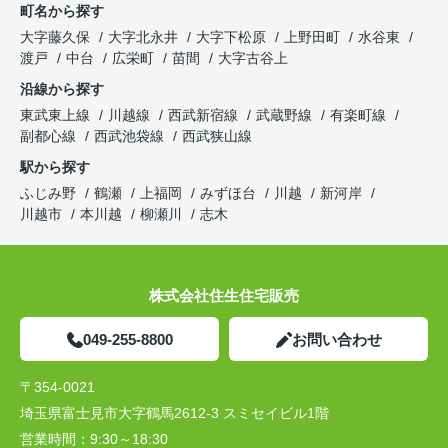
町名から探す
大字藤久保
大字北永井
大字下松原
上野田町
水谷東
渡戸
中台
広栄町
苗間
大字古谷上
沿線から探す
東武東上線
川越線
西武新宿線
武蔵野線
有楽町線
副都心線
西武池袋線
西武狭山線
駅から探す
ふじみ野
鶴瀬
上福岡
みずほ台
川越
新河岸
川越市
本川越
柳瀬川
志木
株式会社住生住宅販売
049-255-8800
お問い合わせ
〒354-0021
埼玉県富士見市大字鶴馬2612-3 スミセイビル1階
営業時間：
9:30～18:30