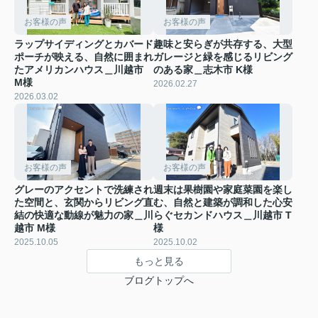
お客様の声
お客様の声
ラップサイディングとカバード
趣味と安らぎが共存する、大型
ポーチが映える、自然に囲まれ
ガレージと緑を感じるリビング
たアメリカンハウス＿川越市
のある家＿志木市 K様
M様
2026.02.27
2026.03.02
お客様の声
お客様の声
グレーのアクセントで洗練され
週末は果樹園や家庭菜園を楽し
た空間と、玄関からリビング直
む、自然と建築が調和した心安
結の快適な動線が魅力の家＿川
らぐセカンドハウス＿川越市 T
越市 M様
様
2025.10.05
2025.10.02
もっと見る
ブログトップへ