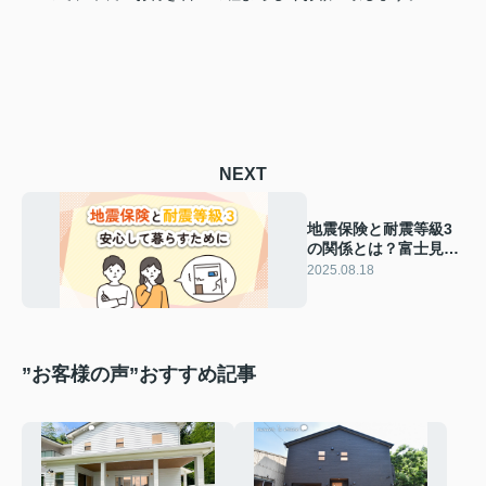
NEXT
地震保険と耐震等級3
の関係とは？富士見市
で安心して暮らすため
2025.08.18
に知っておきたいこと
”お客様の声”おすすめ記事