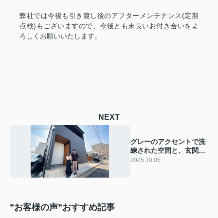
弊社では今後も引き渡し後のアフターメンテナンス(定期
点検)もございますので、今後とも末長いお付き合いをよ
ろしくお願いいたします。
NEXT
グレーのアクセントで洗
練された空間と、玄関か
らリビング直結の快適な
2025.10.05
動線が魅力の家＿川越市
M様
”お客様の声”おすすめ記事