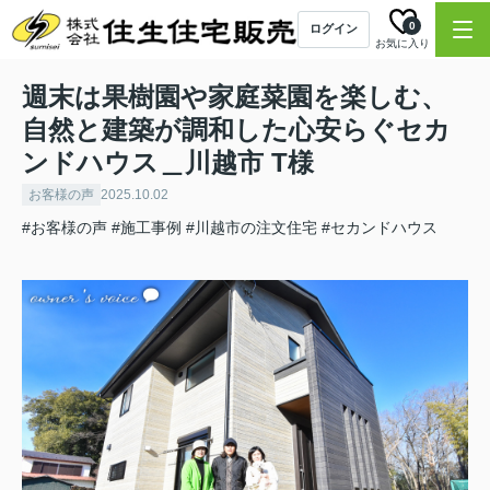
0
ログイン
お気に入り
週末は果樹園や家庭菜園を楽しむ、
自然と建築が調和した心安らぐセカ
ンドハウス＿川越市 T様
お客様の声
2025.10.02
#お客様の声
#施工事例
#川越市の注文住宅
#セカンドハウス