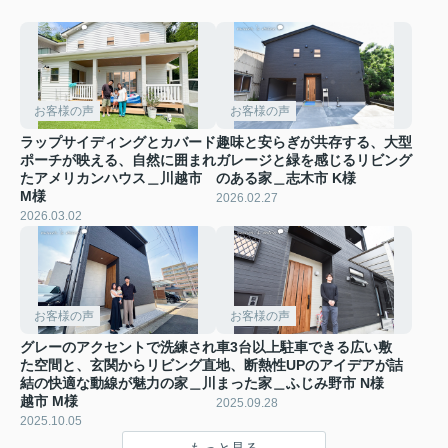
お客様の声
お客様の声
ラップサイディングとカバード
趣味と安らぎが共存する、大型
ポーチが映える、自然に囲まれ
ガレージと緑を感じるリビング
たアメリカンハウス＿川越市
のある家＿志木市 K様
M様
2026.02.27
2026.03.02
お客様の声
お客様の声
グレーのアクセントで洗練され
車3台以上駐車できる広い敷
た空間と、玄関からリビング直
地、断熱性UPのアイデアが詰
結の快適な動線が魅力の家＿川
まった家＿ふじみ野市 N様
越市 M様
2025.09.28
2025.10.05
もっと見る