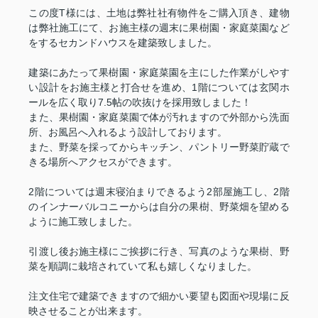
この度T様には、土地は弊社社有物件をご購入頂き、建物
は弊社施工にて、お施主様の週末に果樹園・家庭菜園など
をするセカンドハウスを建築致しました。
建築にあたって果樹園・家庭菜園を主にした作業がしやす
い設計をお施主様と打合せを進め、1階については玄関ホ
ールを広く取り7.5帖の吹抜けを採用致しました！
また、果樹園・家庭菜園で体が汚れますので外部から洗面
所、お風呂へ入れるよう設計しております。
また、野菜を採ってからキッチン、パントリー野菜貯蔵で
きる場所へアクセスができます。
2階については週末寝泊まりできるよう2部屋施工し、2階
のインナーバルコニーからは自分の果樹、野菜畑を望める
ように施工致しました。
引渡し後お施主様にご挨拶に行き、写真のような果樹、野
菜を順調に栽培されていて私も嬉しくなりました。
注文住宅で建築できますので細かい要望も図面や現場に反
映させることが出来ます。