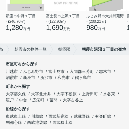
新座市中野１丁目
富士見市上沢１丁目
ふじみ野市大井武蔵野
- (246.70㎡)
- (122.93㎡)
- (200.21㎡)
-
1,280
1,690
980
万円
万円
万円
売
朝霞市の物件一覧
朝霞駅
朝霞市溝沼３丁目の売地
市区町村から探す
川越市
ふじみ野市
富士見市
入間郡三芳町
志木市
朝霞市
新座市
所沢市
和光市
鶴ヶ島市
町名から探す
大字藤久保
大字北永井
大字下松原
上野田町
水谷東
渡戸
中台
広栄町
苗間
大字古谷上
沿線から探す
東武東上線
川越線
西武新宿線
武蔵野線
有楽町線
副都心線
西武池袋線
西武狭山線