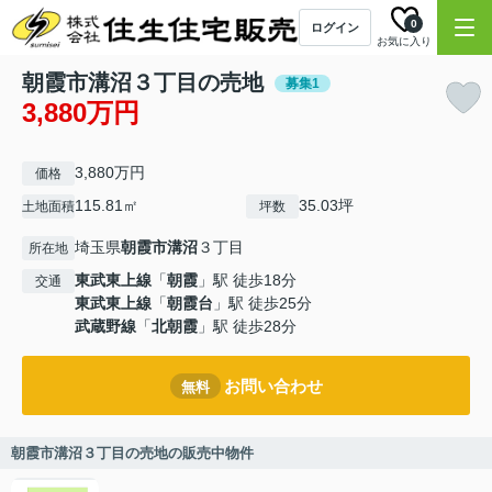
0
ログイン
お気に入り
朝霞市溝沼３丁目の売地
募集1
3,880万円
3,880万円
価格
115.81㎡
35.03坪
土地面積
坪数
埼玉県
朝霞市
溝沼
３丁目
所在地
東武東上線
「
朝霞
」駅 徒歩18分
交通
東武東上線
「
朝霞台
」駅 徒歩25分
武蔵野線
「
北朝霞
」駅 徒歩28分
お問い合わせ
無料
朝霞市溝沼３丁目の売地の販売中物件