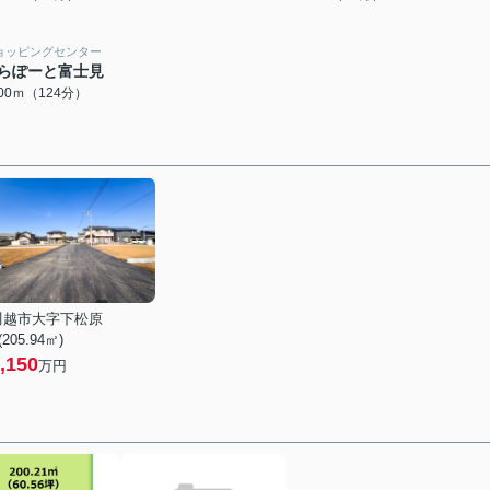
ョッピングセンター
らぽーと富士見
900ｍ（124分）
川越市大字下松原
 (205.94㎡)
,150
万円