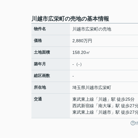
川越市広栄町の売地の基本情報
物件名
川越市広栄町の売地
価格
2,880万円
土地面積
158.20㎡
築年月
-（-）
総区画数
-
所在地
埼玉県
川越市
広栄町
交通
東武東上線
「
川越
」駅 徒歩25分
西武新宿線
「
南大塚
」駅 徒歩27
東武東上線
「
川越市
」駅 徒歩27