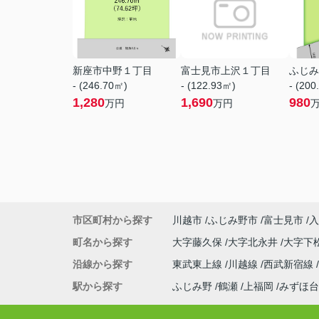
新座市中野１丁目
富士見市上沢１丁目
ふじみ
- (246.70㎡)
- (122.93㎡)
- (200
1,280
1,690
980
万円
万円
市区町村から探す
川越市
ふじみ野市
富士見市
入
町名から探す
大字藤久保
大字北永井
大字下
沿線から探す
東武東上線
川越線
西武新宿線
駅から探す
ふじみ野
鶴瀬
上福岡
みずほ台