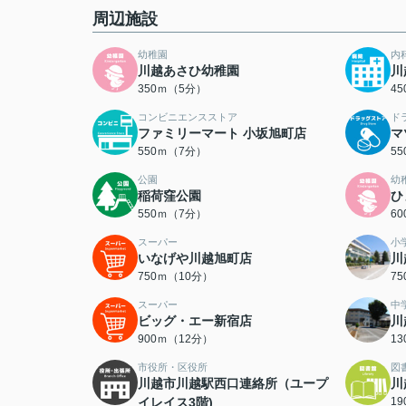
周辺施設
幼稚園
内
川越あさひ幼稚園
川
350ｍ（5分）
4
コンビニエンスストア
ド
ファミリーマート 小坂旭町店
マ
550ｍ（7分）
5
公園
幼
稲荷窪公園
ひ
550ｍ（7分）
6
スーパー
小
いなげや川越旭町店
川
750ｍ（10分）
7
スーパー
中
ビッグ・エー新宿店
川
900ｍ（12分）
1
市役所・区役所
図
川越市川越駅西口連絡所（ユープ
川
イレイス3階)
1