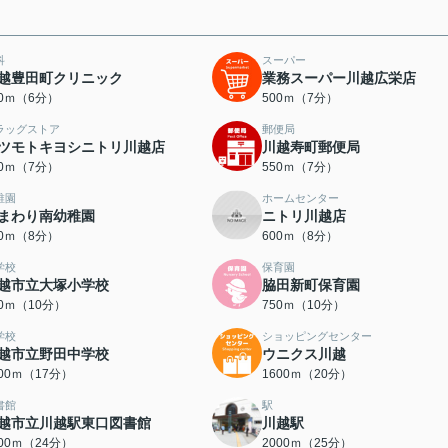
科
スーパー
越豊田町クリニック
業務スーパー川越広栄店
50ｍ（6分）
500ｍ（7分）
ラッグストア
郵便局
ツモトキヨシニトリ川越店
川越寿町郵便局
50ｍ（7分）
550ｍ（7分）
稚園
ホームセンター
まわり南幼稚園
ニトリ川越店
00ｍ（8分）
600ｍ（8分）
学校
保育園
越市立大塚小学校
脇田新町保育園
50ｍ（10分）
750ｍ（10分）
学校
ショッピングセンター
越市立野田中学校
ウニクス川越
300ｍ（17分）
1600ｍ（20分）
書館
駅
越市立川越駅東口図書館
川越駅
900ｍ（24分）
2000ｍ（25分）