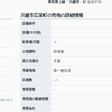
東武東上線
「
川越市
」駅 徒歩27分
川越市広栄町の売地の詳細情報
設備条件
設備(その他)
-
駐車場/月額
-/-
土地権利
所有権
国土法届出
不要
用途地域
第一種住居
区画数
- / -
分
管理形態
-
分
管理員の勤務形態
-
情報の見方
管理会社
-