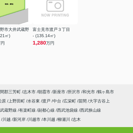
野市大井武蔵野
富士見市渡戸３丁目
.21㎡)
- (135.14㎡)
1,280
万円
万円
間郡三芳町
志木市
朝霞市
新座市
所沢市
和光市
鶴ヶ島市
松原
上野田町
水谷東
渡戸
中台
広栄町
苗間
大字古谷上
武蔵野線
有楽町線
副都心線
西武池袋線
西武狭山線
川越
新河岸
川越市
本川越
柳瀬川
志木