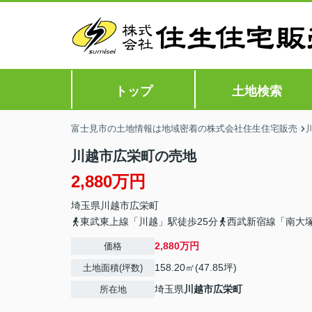
トップ
土地検索
富士見市の土地情報は地域密着の株式会社住生住宅販売
川越市広栄町の売地
2,880万円
埼玉県
川越市
広栄町
東武東上線「川越」駅徒歩25分
西武新宿線「南大塚
2,880万円
価格
158.20㎡(47.85坪)
土地面積(坪数)
埼玉県
川越市
広栄町
所在地