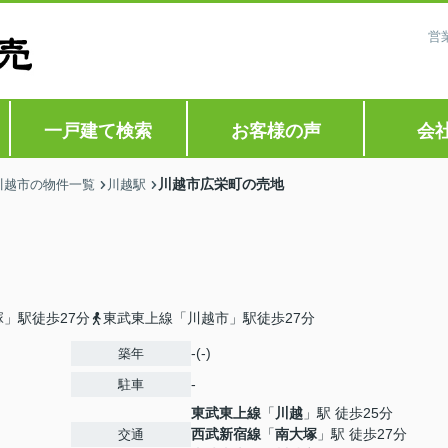
営
一戸建て検索
お客様の声
会
川越市広栄町の売地
川越市の物件一覧
川越駅
」駅徒歩27分
東武東上線「川越市」駅徒歩27分
-(-)
築年
-
駐車
東武東上線
「
川越
」駅 徒歩25分
西武新宿線
「
南大塚
」駅 徒歩27分
交通