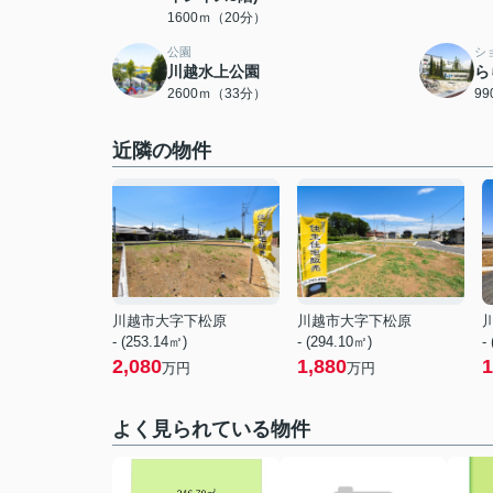
1600ｍ（20分）
公園
シ
川越水上公園
ら
2600ｍ（33分）
9
近隣の物件
川越市大字下松原
川越市大字下松原
- (253.14㎡)
- (294.10㎡)
-
2,080
1,880
1
万円
万円
よく見られている物件