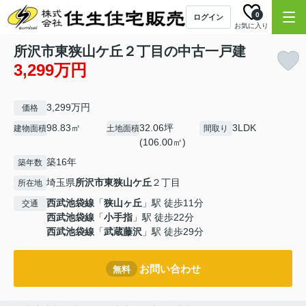
0
ログイン
お気に入り
所沢市東狭山ケ丘２丁目の中古一戸建
3,299万円
3,299万円
価格
98.83㎡
32.06坪
3LDK
建物面積
土地面積
間取り
(106.00㎡)
築16年
築年数
埼玉県
所沢市
東狭山ケ丘
２丁目
所在地
西武池袋線
「
狭山ヶ丘
」駅 徒歩11分
交通
西武池袋線
「
小手指
」駅 徒歩22分
西武池袋線
「
武蔵藤沢
」駅 徒歩29分
お問い合わせ
無料