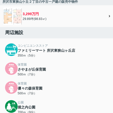
所沢市東狭山ケ丘２丁目の中古一戸建の販売中物件
3,299万円
29.89坪(98.83㎡)
周辺施設
コンビニエンスストア
ファミリーマート 所沢東狭山ヶ丘店
350ｍ（5分）
保育園
さやまが丘保育園
500ｍ（7分）
保育園
優々の森保育園
500ｍ（7分）
公園
堀之内公園
700ｍ（9分）