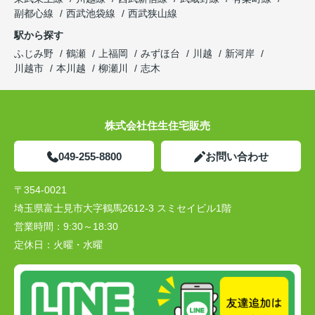
副都心線
西武池袋線
西武狭山線
駅から探す
ふじみ野
鶴瀬
上福岡
みずほ台
川越
新河岸
川越市
本川越
柳瀬川
志木
株式会社住生住宅販売
049-255-8800
お問い合わせ
〒354-0021
埼玉県富士見市大字鶴馬2612-3 スミセイビル1階
営業時間：
9:30～18:30
定休日：
火曜・水曜