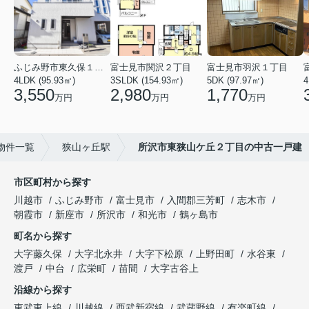
ふじみ野市東久保１丁目
富士見市関沢２丁目
富士見市羽沢１丁目
4LDK (95.93㎡)
3SLDK (154.93㎡)
5DK (97.97㎡)
4
3,550
2,980
1,770
万円
万円
万円
物件一覧
狭山ヶ丘駅
所沢市東狭山ケ丘２丁目の中古一戸建
市区町村から探す
川越市
ふじみ野市
富士見市
入間郡三芳町
志木市
朝霞市
新座市
所沢市
和光市
鶴ヶ島市
町名から探す
大字藤久保
大字北永井
大字下松原
上野田町
水谷東
渡戸
中台
広栄町
苗間
大字古谷上
沿線から探す
東武東上線
川越線
西武新宿線
武蔵野線
有楽町線