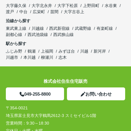
大字藤久保
大字北永井
大字下松原
上野田町
水谷東
渡戸
中台
広栄町
苗間
大字古谷上
沿線から探す
東武東上線
川越線
西武新宿線
武蔵野線
有楽町線
副都心線
西武池袋線
西武狭山線
駅から探す
ふじみ野
鶴瀬
上福岡
みずほ台
川越
新河岸
川越市
本川越
柳瀬川
志木
株式会社住生住宅販売
049-255-8800
お問い合わせ
〒354-0021
埼玉県富士見市大字鶴馬2612-3 スミセイビル1階
営業時間：
9:30～18:30
定休日：
火曜・水曜