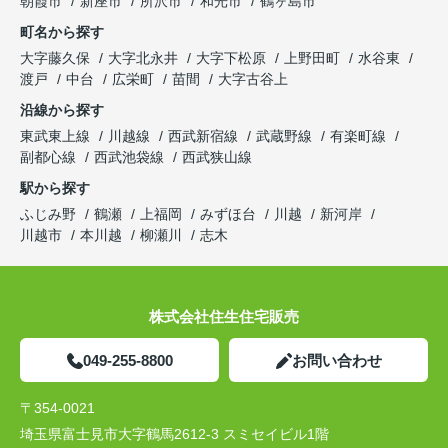
朝霞市
新座市
所沢市
和光市
鶴ヶ島市
町名から探す
大字藤久保
大字北永井
大字下松原
上野田町
水谷東
渡戸
中台
広栄町
苗間
大字古谷上
沿線から探す
東武東上線
川越線
西武新宿線
武蔵野線
有楽町線
副都心線
西武池袋線
西武狭山線
駅から探す
ふじみ野
鶴瀬
上福岡
みずほ台
川越
新河岸
川越市
本川越
柳瀬川
志木
株式会社住生住宅販売
049-255-8800
お問い合わせ
〒354-0021
埼玉県富士見市大字鶴馬2612-3 スミセイビル1階