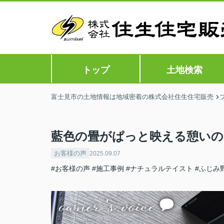
トップ
土地検索
富士見市の土地情報は地域密着の株式会社住生住宅販売
藍色の畳がぱっと映える憩いの
お客様の声
2025.09.07
#お客様の声
#施工事例
#ナチュラルテイスト
#ふじみ