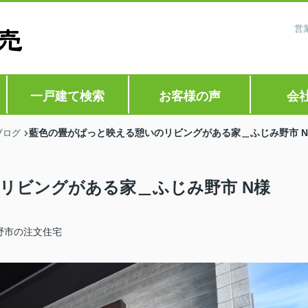
営
一戸建て検索
お客様の声
会
藍色の畳がぱっと映える憩いのリビングがある家＿ふじみ野市 
ブログ
リビングがある家＿ふじみ野市 N様
野市の注文住宅