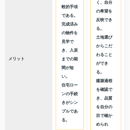
く、自分
較的手頃
の希望を
である。
反映でき
完成済み
る。
の物件を
土地選び
見学で
からこだ
き、入居
わること
メリット
までの期
ができ
間が短
る。
い。
建築過程
住宅ロー
を確認で
ンの手続
き、品質
きがシン
を自分の
プルであ
目で確か
る。
められ