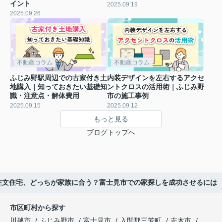
イント
2025.09.19
2025.09.26
不動産コラム
不動産コラム
ふじみ野駅周辺での古家付き土
内装デザインを左右するアクセ
地購入｜知っておきたい基礎知
ントクロスの活用術｜ふじみ野
識・注意点・解体費用
市の施工事例
2025.09.15
2025.09.12
もっと見る
ブログトップへ
注文住宅、どっちが家族に合う？富士見市での家探しを成功させるには
市区町村から探す
川越市
ふじみ野市
富士見市
入間郡三芳町
志木市