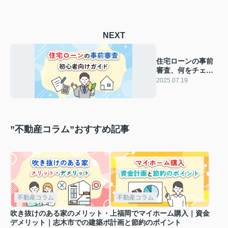
NEXT
住宅ローンの事前
審査、何をチェッ
クされるの？初心
2025.07.19
者向けガイド
”不動産コラム”おすすめ記事
不動産コラム
不動産コラム
吹き抜けのある家のメリット・
上福岡でマイホーム購入｜資金
デメリット｜志木市での建築ポ
計画と節約のポイント