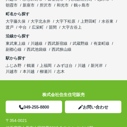
朝霞市
新座市
所沢市
和光市
鶴ヶ島市
町名から探す
大字藤久保
大字北永井
大字下松原
上野田町
水谷東
渡戸
中台
広栄町
苗間
大字古谷上
沿線から探す
東武東上線
川越線
西武新宿線
武蔵野線
有楽町線
副都心線
西武池袋線
西武狭山線
駅から探す
ふじみ野
鶴瀬
上福岡
みずほ台
川越
新河岸
川越市
本川越
柳瀬川
志木
株式会社住生住宅販売
049-255-8800
お問い合わせ
〒354-0021