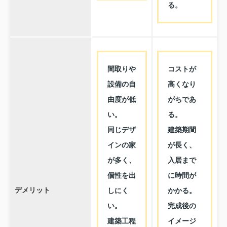
る。
間取りや
コストが
設備の自
高くなり
由度が低
がちであ
い。
る。
同じデザ
建築期間
インの家
が長く、
が多く、
入居まで
個性を出
に時間が
デメリット
しにく
かかる。
い。
完成後の
建築工程
イメージ