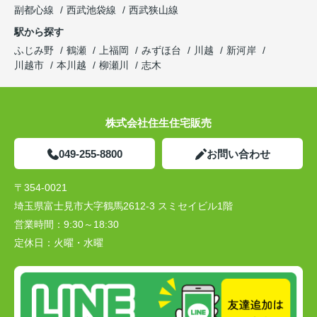
副都心線
西武池袋線
西武狭山線
駅から探す
ふじみ野
鶴瀬
上福岡
みずほ台
川越
新河岸
川越市
本川越
柳瀬川
志木
株式会社住生住宅販売
049-255-8800
お問い合わせ
〒354-0021
埼玉県富士見市大字鶴馬2612-3 スミセイビル1階
営業時間：
9:30～18:30
定休日：
火曜・水曜