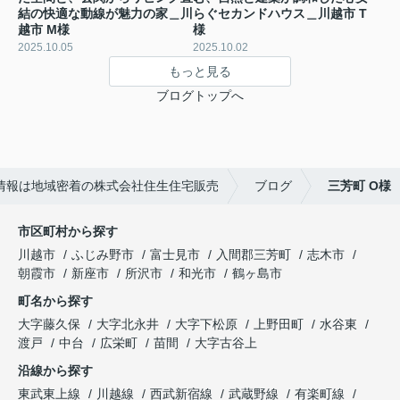
結の快適な動線が魅力の家＿川
らぐセカンドハウス＿川越市 T
越市 M様
様
2025.10.05
2025.10.02
もっと見る
ブログトップへ
情報は地域密着の株式会社住生住宅販売
ブログ
三芳町 O様
市区町村から探す
川越市
ふじみ野市
富士見市
入間郡三芳町
志木市
朝霞市
新座市
所沢市
和光市
鶴ヶ島市
町名から探す
大字藤久保
大字北永井
大字下松原
上野田町
水谷東
渡戸
中台
広栄町
苗間
大字古谷上
沿線から探す
東武東上線
川越線
西武新宿線
武蔵野線
有楽町線