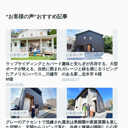
”お客様の声”おすすめ記事
お客様の声
お客様の声
ラップサイディングとカバード
趣味と安らぎが共存する、大型
ポーチが映える、自然に囲まれ
ガレージと緑を感じるリビング
たアメリカンハウス＿川越市
のある家＿志木市 K様
M様
2026.02.27
2026.03.02
お客様の声
お客様の声
グレーのアクセントで洗練され
週末は果樹園や家庭菜園を楽し
た空間と、玄関からリビング直
む、自然と建築が調和した心安