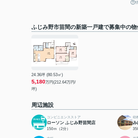
ふじみ野市苗間の新築一戸建で募集中の物
24.36坪 (80.53㎡)
5,180
万円(212.64万円/
坪)
周辺施設
コンビニエンスストア
幼
ローソン ふじみ野苗間店
み
150ｍ（2分）
3