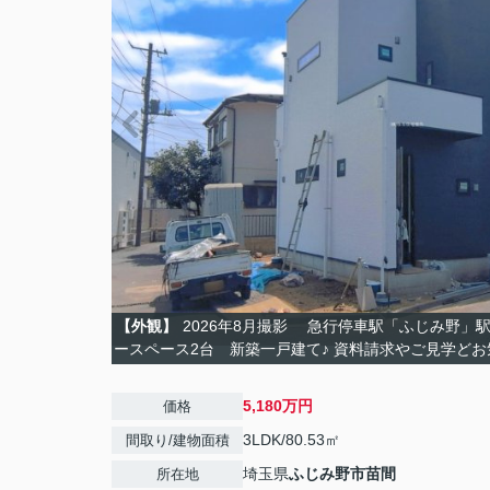
【外観】
2026年8月撮影 急行停車駅「ふじみ野」駅徒
ースペース2台 新築一戸建て♪ 資料請求やご見学ど
5,180万円
価格
3LDK/80.53㎡
間取り/建物面積
埼玉県
ふじみ野市
苗間
所在地