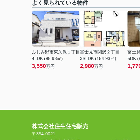
よく見られている物件
ふじみ野市東久保１丁目
富士見市関沢２丁目
富士
4LDK (95.93㎡)
3SLDK (154.93㎡)
5DK (
3,550
2,980
1,77
万円
万円
株式会社住生住宅販売
〒354-0021