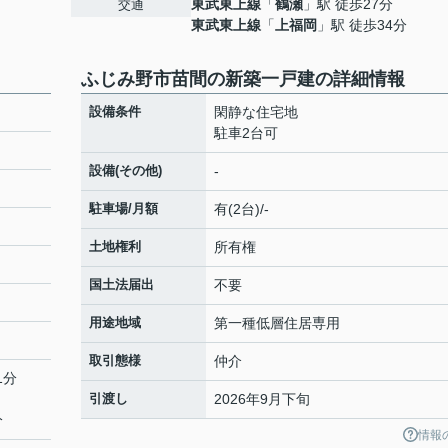
東武東上線
「
鶴瀬
」駅 徒歩27分
交通
東武東上線
「
上福岡
」駅 徒歩34分
ふじみ野市苗間の新築一戸建の詳細情報
設備条件
閑静な住宅地
駐車2台可
設備(その他)
-
駐車場/月額
有(2台)/-
土地権利
所有権
国土法届出
不要
用途地域
第一種低層住居専用
取引態様
仲介
1分
引渡し
2026年9月下旬
分
情報