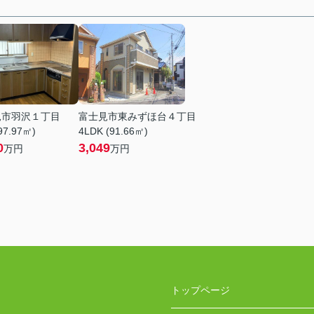
見市羽沢１丁目
富士見市東みずほ台４丁目
97.97㎡)
4LDK (91.66㎡)
0
3,049
万円
万円
トップページ