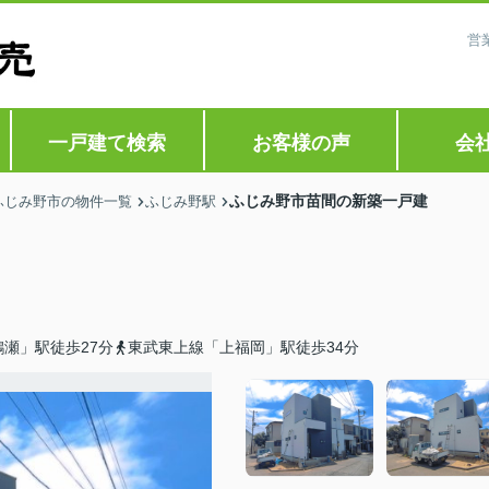
営
一戸建て検索
お客様の声
会
ふじみ野市苗間の新築一戸建
ふじみ野市の物件一覧
ふじみ野駅
瀬」駅徒歩27分
東武東上線「上福岡」駅徒歩34分