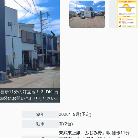
歩11分の好立地！ 3LDK+カ
お気軽にお問い合わせください。
2026年9月(予定)
築年
有(2台)
駐車
東武東上線
「
ふじみ野
」駅 徒歩11分