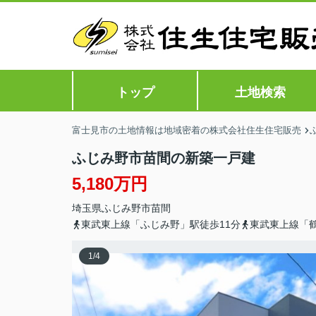
トップ
土地検索
富士見市の土地情報は地域密着の株式会社住生住宅販売
ふじみ野市苗間の新築一戸建
5,180万円
埼玉県
ふじみ野市
苗間
東武東上線「ふじみ野」駅徒歩11分
東武東上線「鶴
1
/
4