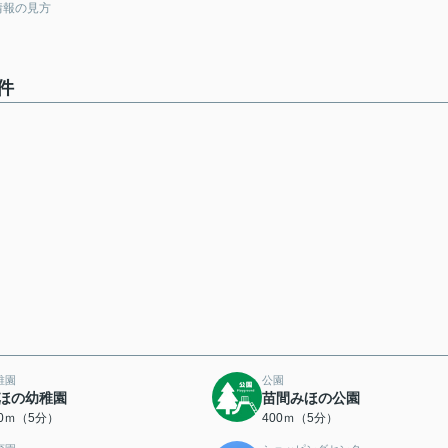
情報の見方
件
稚園
公園
ほの幼稚園
苗間みほの公園
50ｍ（5分）
400ｍ（5分）