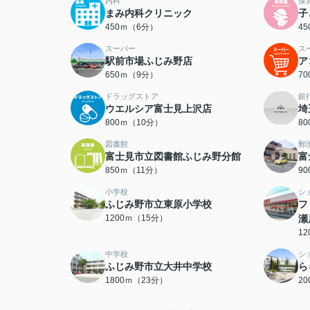
内科
保
まみ内科クリニック
子
450ｍ（6分）
4
スーパー
ス
駅前市場ふじみ野店
ア
650ｍ（9分）
7
ドラッグストア
銀
ウエルシア富士見上沢店
埼
800ｍ（10分）
8
図書館
郵
富士見市立図書館ふじみ野分館
富
850ｍ（11分）
9
小学校
シ
ふじみ野市立東原小学校
フ
1200ｍ（15分）
瀬
1
中学校
シ
ふじみ野市立大井中学校
ら
1800ｍ（23分）
2