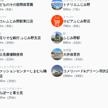
育園
ショッピングセンター
どものその苗間保育園
トナリエふじみ野
50ｍ（6分）
550ｍ（7分）
ーパー
スーパー
コレふじみ野駅東口店
ロピアふじみ野店
00ｍ（9分）
700ｍ（9分）
行
駅
玉りそな銀行 ふじみ野支店
ふじみ野駅
00ｍ（10分）
850ｍ（11分）
便局
保育園
士見勝瀬郵便局
大井保育所
00ｍ（12分）
1000ｍ（13分）
ョッピングセンター
ホームセンター
ァッションセンターしまむら鶴
コメリハード&グリーン羽沢
店
1500ｍ（19分）
200ｍ（15分）
ョッピングセンター
らぽーと富士見
000ｍ（25分）