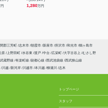
1,280
万円
万円
間郡三芳町
志木市
朝霞市
新座市
所沢市
和光市
鶴ヶ島市
松原
上野田町
水谷東
渡戸
中台
広栄町
大字古谷上
むさし野
武蔵野線
有楽町線
副都心線
西武池袋線
西武狭山線
川越
新河岸
川越市
本川越
柳瀬川
志木
トップページ
スタッフ