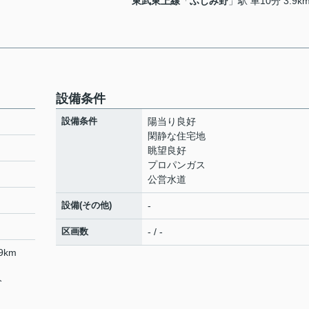
東武東上線
「
ふじみ野
」駅 車10分 3.9k
設備条件
設備条件
陽当り良好
閑静な住宅地
眺望良好
プロパンガス
公営水道
設備(その他)
-
区画数
- / -
9km
分