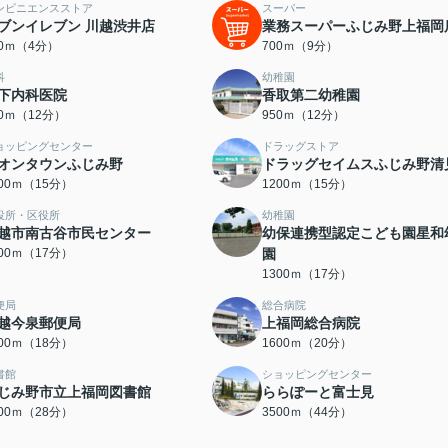
ンビニエンスストア
スーパー
ブンイレブン 川越渋井店
業務スーパーふじみ野上福岡
70ｍ（4分）
700ｍ（9分）
科
幼稚園
下内科医院
香取第二幼稚園
00ｍ（12分）
950ｍ（12分）
ョッピングセンター
ドラッグストア
オンタウンふじみ野
ドラッグセイムスふじみ野清
200ｍ（15分）
1200ｍ（15分）
役所・区役所
幼稚園
越市南古谷市民センター
幼保連携型認定こども園星和
300ｍ（17分）
園
1300ｍ（17分）
便局
総合病院
越今泉郵便局
上福岡総合病院
400ｍ（18分）
1600ｍ（20分）
書館
ショッピングセンター
じみ野市立上福岡図書館
ららぽーと富士見
200ｍ（28分）
3500ｍ（44分）