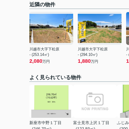
近隣の物件
川越市大字下松原
川越市大字下松原
- (253.14㎡)
- (294.10㎡)
-
2,080
1,880
1
万円
万円
よく見られている物件
新座市中野１丁目
富士見市上沢１丁目
ふじみ
- (246.70㎡)
- (122.93㎡)
- (200