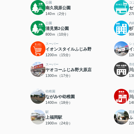
公園
コ
南久我原公園
セ
140ｍ（2分）
2
公園
内
清見第2公園
杉
800ｍ（10分）
9
スーパー
シ
イオンスタイルふじみ野
イ
1200ｍ（15分）
1
スーパー
市
ヤオコーふじみ野大原店
川
1300ｍ（17分）
1
幼稚園
郵
ながみや幼稚園
川
1400ｍ（18分）
1
駅
図
上福岡駅
ふ
1900ｍ（24分）
2