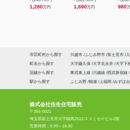
1,280
1,690
980
万円
万円
市区町村から探す
川越市
ふじみ野市
富士見市
入
町名から探す
大字藤久保
大字北永井
大字下
沿線から探す
東武東上線
川越線
西武新宿線
駅から探す
ふじみ野
鶴瀬
上福岡
みずほ台
株式会社住生住宅販売
〒354-0021
埼玉県富士見市大字鶴馬2612-3 スミセイビル1階
営業時間：
9:30～18:30