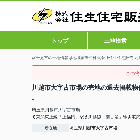
トップ
土地検索
富士見市の土地情報は地域密着の株式会社住生住宅販売
この物
川越市大字古市場の売地の過去掲載物
-
埼玉県
川越市
大字古市場
東武東上線「上福岡」駅
川越線「南古谷」駅
東
埼玉県
川越市
大字古市場
所在地