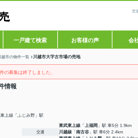
営
一戸建て検索
お客様の声
会
川越市大字古市場の売地
川越市の物件一覧
件の募集は終了しました。
件情報
武東上線「ふじみ野」駅
東武東上線
「
上福岡
」駅 車5分 1.9km
川越線
「
南古谷
」駅 車6分 2.4km
交通