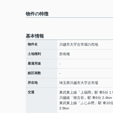
物件の特徴
基本情報
物件名
川越市大字古市場の売地
土地権利
所有権
最適用途
-
総区画数
-
所在地
埼玉県
川越市
大字古市場
交通
東武東上線
「
上福岡
」駅 車5分 1.
川越線
「
南古谷
」駅 車6分 2.4km
東武東上線
「
ふじみ野
」駅 車10
3.9km