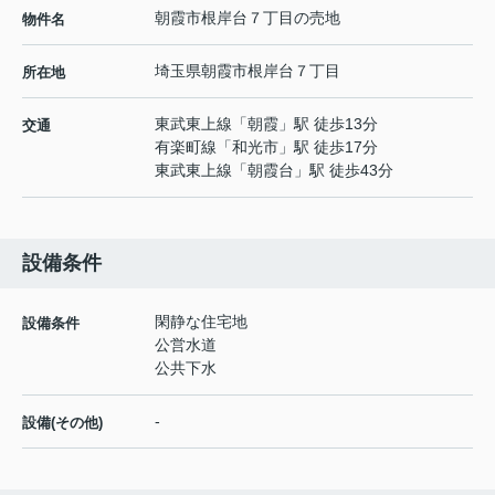
朝霞市根岸台７丁目の売地
物件名
埼玉県
朝霞市
根岸台
７丁目
所在地
東武東上線
「
朝霞
」駅 徒歩13分
交通
有楽町線
「
和光市
」駅 徒歩17分
東武東上線
「
朝霞台
」駅 徒歩43分
設備条件
閑静な住宅地
設備条件
公営水道
公共下水
-
設備(その他)