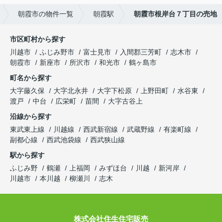
朝霞市の物件一覧
朝霞駅
朝霞市根岸台７丁目の売地
市区町村から探す
川越市
ふじみ野市
富士見市
入間郡三芳町
志木市
朝霞市
新座市
所沢市
和光市
鶴ヶ島市
町名から探す
大字藤久保
大字北永井
大字下松原
上野田町
水谷東
渡戸
中台
広栄町
苗間
大字古谷上
沿線から探す
東武東上線
川越線
西武新宿線
武蔵野線
有楽町線
副都心線
西武池袋線
西武狭山線
駅から探す
ふじみ野
鶴瀬
上福岡
みずほ台
川越
新河岸
川越市
本川越
柳瀬川
志木
株式会社住生住宅販売