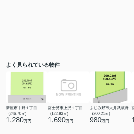
よく見られている物件
新座市中野１丁目
富士見市上沢１丁目
ふじみ野市大井武蔵野
- (246.70㎡)
- (122.93㎡)
- (200.21㎡)
-
1,280
1,690
980
万円
万円
万円