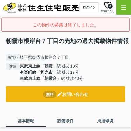
0
ログイン
お気に入り
この物件の募集は終了しました。
朝霞市根岸台７丁目の売地の過去掲載物件情報
埼玉県朝霞市根岸台７丁目
所在地
東武東上線
「
朝霞
」駅 徒歩13分
交通
有楽町線
「
和光市
」駅 徒歩17分
東武東上線
「
朝霞台
」駅 徒歩43分
お問い合わせ
無料
基本情報
設備条件
周辺環境