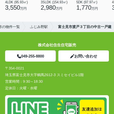
4LDK (95.93㎡)
3SLDK (154.93㎡)
5DK (97.97㎡)
4
3,550
2,980
1,770
万円
万円
万円
市の物件一覧
ふじみ野駅
富士見市渡戸３丁目の中古一戸建
株式会社住生住宅販売
049-255-8800
お問い合わせ
〒354-0021
埼玉県富士見市大字鶴馬2612-3 スミセイビル1階
営業時間：
9:30～18:30
定休日：
火曜・水曜