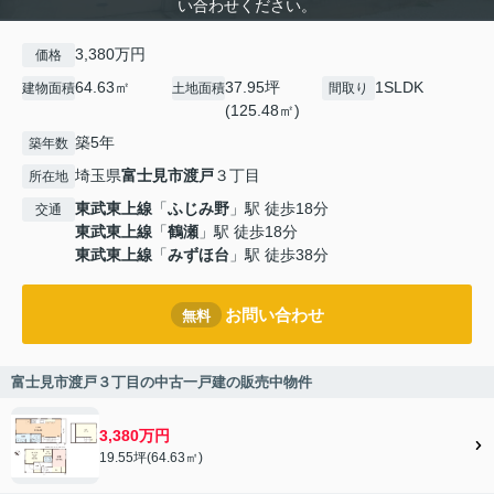
い合わせください。
3,380万円
価格
64.63㎡
37.95坪
1SLDK
建物面積
土地面積
間取り
(125.48㎡)
築5年
築年数
埼玉県
富士見市
渡戸
３丁目
所在地
東武東上線
「
ふじみ野
」駅 徒歩18分
交通
東武東上線
「
鶴瀬
」駅 徒歩18分
東武東上線
「
みずほ台
」駅 徒歩38分
お問い合わせ
無料
富士見市渡戸３丁目の中古一戸建の販売中物件
3,380万円
19.55坪(64.63㎡)