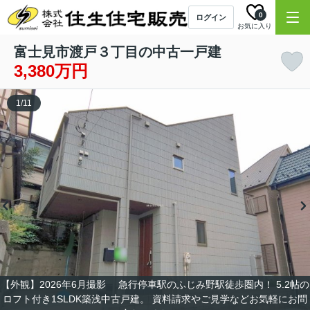
0
ログイン
お気に入り
富士見市渡戸３丁目の中古一戸建
3,380万円
1
/
11
【外観】2026年6月撮影 急行停車駅のふじみ野駅徒歩圏内！ 5.2帖の
ロフト付き1SLDK築浅中古戸建。 資料請求やご見学などお気軽にお問