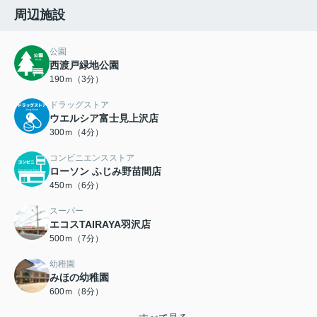
周辺施設
公園
西渡戸緑地公園
190ｍ（3分）
ドラッグストア
ウエルシア富士見上沢店
300ｍ（4分）
コンビニエンスストア
ローソン ふじみ野苗間店
450ｍ（6分）
スーパー
エコスTAIRAYA羽沢店
500ｍ（7分）
幼稚園
みほの幼稚園
600ｍ（8分）