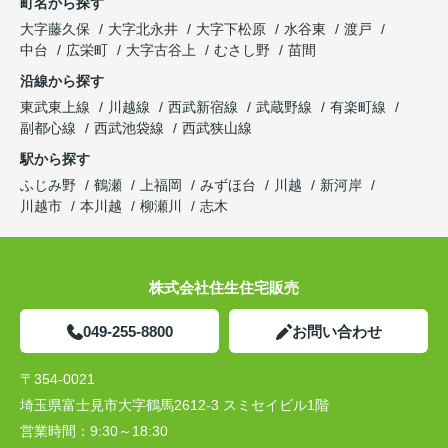
町名から探す
大字藤久保
大字北永井
大字下松原
水谷東
渡戸
中台
広栄町
大字古谷上
むさし野
苗間
沿線から探す
東武東上線
川越線
西武新宿線
武蔵野線
有楽町線
副都心線
西武池袋線
西武狭山線
駅から探す
ふじみ野
鶴瀬
上福岡
みずほ台
川越
新河岸
川越市
本川越
柳瀬川
志木
株式会社住生住宅販売
049-255-8800
お問い合わせ
〒354-0021
埼玉県富士見市大字鶴馬2612-3 スミセイビル1階
営業時間：
9:30～18:30