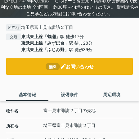
【外観】2025年5月撮影 ららぽーと富士見・鶴瀬駅が徒歩圏内で便
利な立地の土地 全4区画！ 約38坪～44坪のゆとりの広さ。 資料請求や
ご見学などお気軽にお問い合わせください。
埼玉県富士見市諏訪２丁目
所在地
東武東上線
「
鶴瀬
」駅 徒歩17分
交通
東武東上線
「
みずほ台
」駅 徒歩28分
東武東上線
「
ふじみ野
」駅 徒歩39分
お問い合わせ
無料
基本情報
設備条件
周辺環境
富士見市諏訪２丁目の売地
物件名
埼玉県
富士見市
諏訪
２丁目
所在地