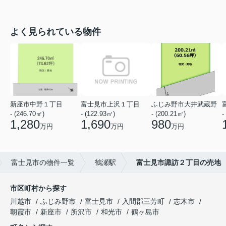
よく見られている物件
新座市中野１丁目
富士見市上沢１丁目
ふじみ野市大井武蔵野
- (246.70㎡)
- (122.93㎡)
- (200.21㎡)
-
1,280
1,690
980
万円
万円
万円
富士見市の物件一覧
鶴瀬駅
富士見市諏訪２丁目の売地
市区町村から探す
川越市
ふじみ野市
富士見市
入間郡三芳町
志木市
朝霞市
新座市
所沢市
和光市
鶴ヶ島市