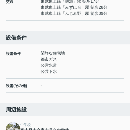
東武東上線
「
鶴瀬
」駅 徒歩17分
交通
東武東上線
「
みずほ台
」駅 徒歩28分
東武東上線
「
ふじみ野
」駅 徒歩39分
設備条件
閑静な住宅地
設備条件
都市ガス
公営水道
公共下水
-
設備(その他)
周辺施設
中学校