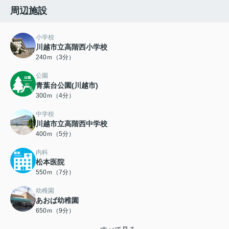
周辺施設
小学校
川越市立高階西小学校
240ｍ（3分）
公園
青葉台公園(川越市)
300ｍ（4分）
中学校
川越市立高階西中学校
400ｍ（5分）
内科
松本医院
550ｍ（7分）
幼稚園
あおば幼稚園
650ｍ（9分）