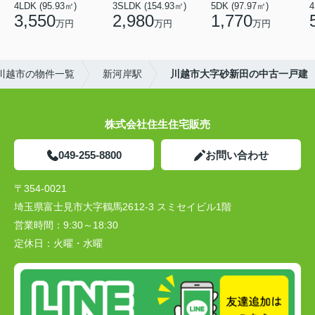
4LDK (95.93㎡)
3SLDK (154.93㎡)
5DK (97.97㎡)
4
3,550
2,980
1,770
万円
万円
万円
川越市の物件一覧
新河岸駅
川越市大字砂新田の中古一戸建
株式会社住生住宅販売
049-255-8800
お問い合わせ
〒354-0021
埼玉県富士見市大字鶴馬2612-3 スミセイビル1階
営業時間：
9:30～18:30
定休日：
火曜・水曜