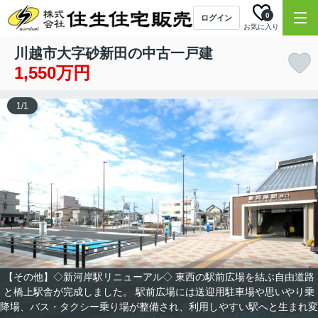
0
ログイン
お気に入り
川越市大字砂新田の中古一戸建
1,550万円
1
/
1
【その他】◇新河岸駅リニューアル◇ 東西の駅前広場を結ぶ自由道路
と橋上駅舎が完成しました。 駅前広場には送迎用駐車場や思いやり乗
降場、バス・タクシー乗り場が整備され、利用しやすい駅へと生まれ変