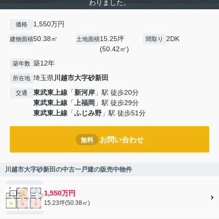
わりました。
1,550万円
価格
50.38㎡
15.25坪
2DK
建物面積
土地面積
間取り
(50.42㎡)
築12年
築年数
埼玉県
川越市
大字砂新田
所在地
東武東上線
「
新河岸
」駅 徒歩20分
交通
東武東上線
「
上福岡
」駅 徒歩29分
東武東上線
「
ふじみ野
」駅 徒歩51分
お問い合わせ
無料
川越市大字砂新田の中古一戸建の販売中物件
1,550万円
15.23坪(50.38㎡)