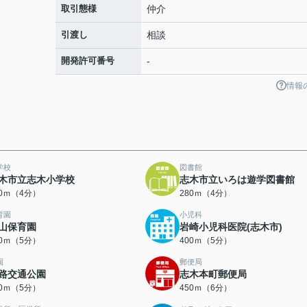
取引態様
仲介
引渡し
相談
開発許可番号
-
情報
学校
図書館
木市立志木小学校
志木市立いろは遊学図書館
70ｍ（4分）
280ｍ（4分）
育園
小児科
山保育園
岩崎小児科医院(志木市)
00ｍ（5分）
400ｍ（5分）
園
郵便局
路交通公園
志木本町郵便局
00ｍ（5分）
450ｍ（6分）