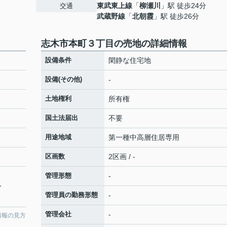
東武東上線
「
柳瀬川
」駅 徒歩24分
交通
武蔵野線
「
北朝霞
」駅 徒歩26分
志木市本町３丁目の売地の詳細情報
設備条件
閑静な住宅地
設備(その他)
-
土地権利
所有権
国土法届出
不要
用途地域
第一種中高層住居専用
区画数
2区画 / -
管理形態
-
分
管理員の勤務形態
-
管理会社
-
情報の見方