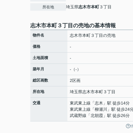
埼玉県
志木市
本町
３丁目
所在地
志木市本町３丁目の売地の基本情報
物件名
志木市本町３丁目の売地
価格
-
土地面積
-
築年月
-（-）
総区画数
2区画
所在地
埼玉県
志木市
本町
３丁目
交通
東武東上線
「
志木
」駅 徒歩14分
東武東上線
「
柳瀬川
」駅 徒歩24
武蔵野線
「
北朝霞
」駅 徒歩26分