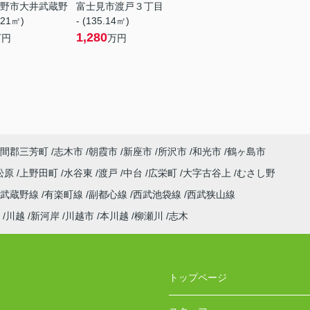
野市大井武蔵野
富士見市渡戸３丁目
.21㎡)
- (135.14㎡)
1,280
万円
万円
間郡三芳町
志木市
朝霞市
新座市
所沢市
和光市
鶴ヶ島市
松原
上野田町
水谷東
渡戸
中台
広栄町
大字古谷上
むさし野
武蔵野線
有楽町線
副都心線
西武池袋線
西武狭山線
川越
新河岸
川越市
本川越
柳瀬川
志木
トップページ