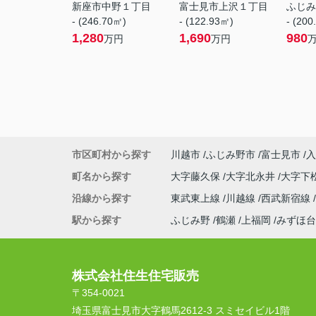
新座市中野１丁目
富士見市上沢１丁目
ふじみ
- (246.70㎡)
- (122.93㎡)
- (200
1,280
1,690
980
万円
万円
市区町村から探す
川越市
ふじみ野市
富士見市
入
町名から探す
大字藤久保
大字北永井
大字下
沿線から探す
東武東上線
川越線
西武新宿線
駅から探す
ふじみ野
鶴瀬
上福岡
みずほ台
株式会社住生住宅販売
〒354-0021
埼玉県富士見市大字鶴馬2612-3 スミセイビル1階