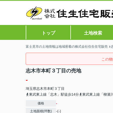
トップ
土地検索
富士見市の土地情報は地域密着の株式会社住生住宅販売
この物
志木市本町３丁目の売地
-
埼玉県
志木市
本町
３丁目
東武東上線「志木」駅徒歩14分
東武東上線「柳瀬川
-
価格
-(-)
土地面積(坪数)