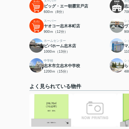
スーパー
市
ビッグ・エー朝霞宮戸店
志
600ｍ（8分）
7
スーパー
シ
ヤオコー志木本町店
ヴ
900ｍ（12分）
9
ホームセンター
シ
ビバホーム志木店
マ
1000ｍ（13分）
1
中学校
シ
志木市立志木中学校
ら
1200ｍ（15分）
4
よく見られている物件