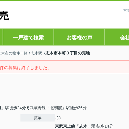
営
一戸建て検索
お客様の声
会
志木市本町３丁目の売地
志木市の物件一覧
志木駅
件の募集は終了しました。
」駅徒歩24分
武蔵野線「北朝霞」駅徒歩26分
-(-)
築年
東武東上線
「
志木
」駅 徒歩14分