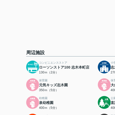
周辺施設
コンビニエンスストア
小
ローソンストア100 志木本町店
志
130ｍ（2分）
2
保育園
保
元気キッズ志木園
大
350ｍ（5分）
4
幼稚園
公
泉幼稚園
直
400ｍ（5分）
4