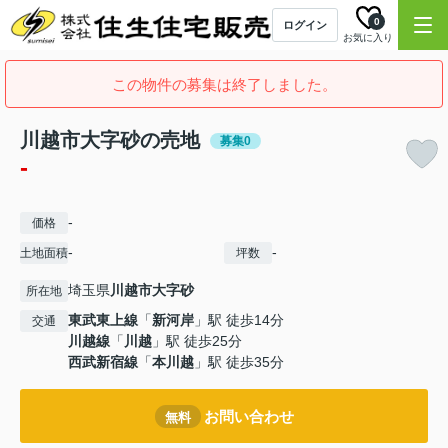
0
ログイン
お気に入り
この物件の募集は終了しました。
川越市大字砂の売地
募集0
-
-
価格
-
-
土地面積
坪数
埼玉県
川越市
大字砂
所在地
東武東上線
「
新河岸
」駅 徒歩14分
交通
川越線
「
川越
」駅 徒歩25分
西武新宿線
「
本川越
」駅 徒歩35分
お問い合わせ
無料