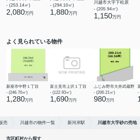
川越市大字下松原
- (253.14㎡)
- (294.10㎡)
- (205.94㎡)
2,080
1,880
万円
万円
1,150
万円
よく見られている物件
新座市中野１丁目
富士見市上沢１丁目
ふじみ野市大井武蔵野
- (246.70㎡)
- (122.93㎡)
- (200.21㎡)
-
1,280
1,690
980
万円
万円
万円
販売
川越市の物件一覧
新河岸駅
川越市大字砂の売地
市区町村から探す