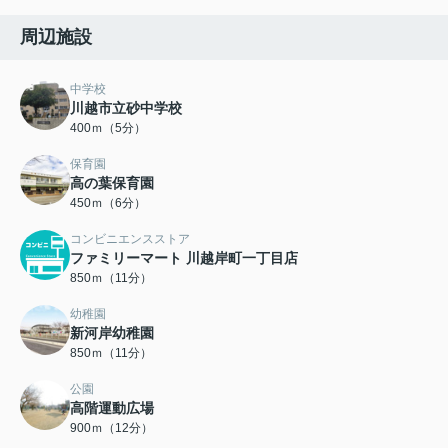
周辺施設
中学校
川越市立砂中学校
400ｍ（5分）
保育園
高の葉保育園
450ｍ（6分）
コンビニエンスストア
ファミリーマート 川越岸町一丁目店
850ｍ（11分）
幼稚園
新河岸幼稚園
850ｍ（11分）
公園
高階運動広場
900ｍ（12分）