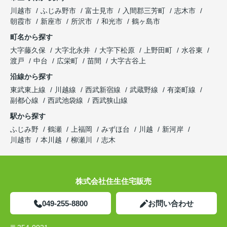
川越市
ふじみ野市
富士見市
入間郡三芳町
志木市
朝霞市
新座市
所沢市
和光市
鶴ヶ島市
町名から探す
大字藤久保
大字北永井
大字下松原
上野田町
水谷東
渡戸
中台
広栄町
苗間
大字古谷上
沿線から探す
東武東上線
川越線
西武新宿線
武蔵野線
有楽町線
副都心線
西武池袋線
西武狭山線
駅から探す
ふじみ野
鶴瀬
上福岡
みずほ台
川越
新河岸
川越市
本川越
柳瀬川
志木
株式会社住生住宅販売
049-255-8800
お問い合わせ