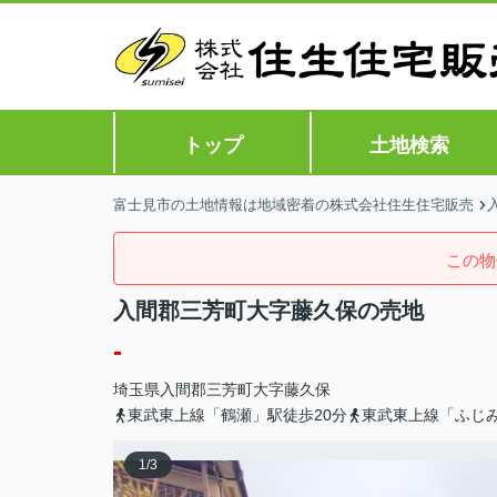
トップ
土地検索
富士見市の土地情報は地域密着の株式会社住生住宅販売
この物
入間郡三芳町大字藤久保の売地
-
埼玉県
入間郡三芳町
大字藤久保
東武東上線「鶴瀬」駅徒歩20分
東武東上線「ふじみ
1
/
3