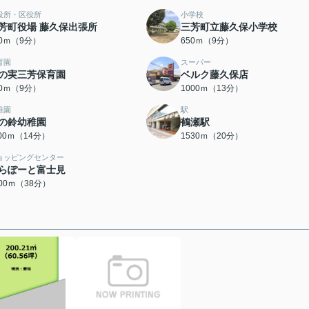
役所・区役所
小学校
芳町役場 藤久保出張所
三芳町立藤久保小学校
50ｍ（9分）
650ｍ（9分）
育園
スーパー
の実三芳保育園
ベルク藤久保店
00ｍ（9分）
1000ｍ（13分）
稚園
駅
の鈴幼稚園
鶴瀬駅
100ｍ（14分）
1530ｍ（20分）
ョッピングセンター
らぽーと富士見
000ｍ（38分）