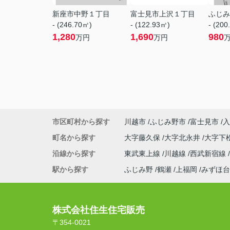
新座市中野１丁目
富士見市上沢１丁目
ふじみ
- (246.70㎡)
- (122.93㎡)
- (200
1,280
1,690
980
万円
万円
市区町村から探す
川越市
ふじみ野市
富士見市
入
町名から探す
大字藤久保
大字北永井
大字下
沿線から探す
東武東上線
川越線
西武新宿線
駅から探す
ふじみ野
鶴瀬
上福岡
みずほ台
株式会社住生住宅販売
〒354-0021