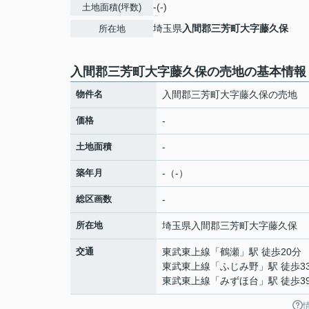
-(-)
土地面積(坪数)
埼玉県
入間郡三芳町
大字藤久保
所在地
入間郡三芳町大字藤久保の売地の基本情報
物件名
入間郡三芳町大字藤久保の売地
価格
-
土地面積
-
築年月
-（-）
総区画数
-
所在地
埼玉県
入間郡三芳町
大字藤久保
交通
東武東上線
「
鶴瀬
」駅 徒歩20分
東武東上線
「
ふじみ野
」駅 徒歩3
東武東上線
「
みずほ台
」駅 徒歩3