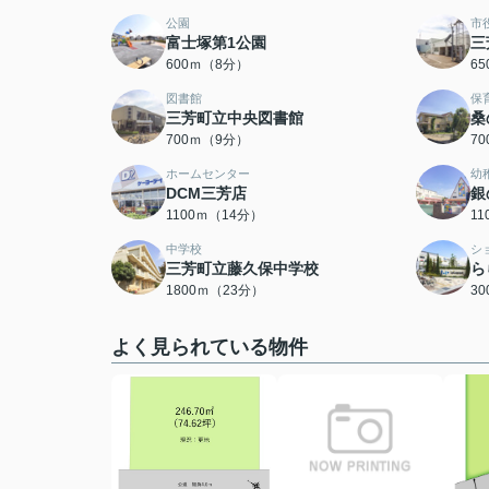
公園
市
富士塚第1公園
三
600ｍ（8分）
6
図書館
保
三芳町立中央図書館
桑
700ｍ（9分）
7
ホームセンター
幼
DCM三芳店
銀
1100ｍ（14分）
1
中学校
シ
三芳町立藤久保中学校
ら
1800ｍ（23分）
3
よく見られている物件