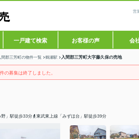
営
一戸建て検索
お客様の声
会
入間郡三芳町大字藤久保の売地
入間郡三芳町の物件一覧
鶴瀬駅
件の募集は終了しました。
野」駅徒歩33分
東武東上線「みずほ台」駅徒歩39分