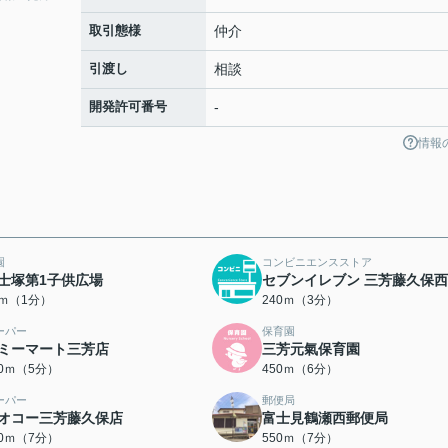
取引態様
仲介
引渡し
相談
開発許可番号
-
情報
園
コンビニエンスストア
士塚第1子供広場
セブンイレブン 三芳藤久保
0ｍ（1分）
240ｍ（3分）
ーパー
保育園
ミーマート三芳店
三芳元氣保育園
00ｍ（5分）
450ｍ（6分）
ーパー
郵便局
オコー三芳藤久保店
富士見鶴瀬西郵便局
00ｍ（7分）
550ｍ（7分）