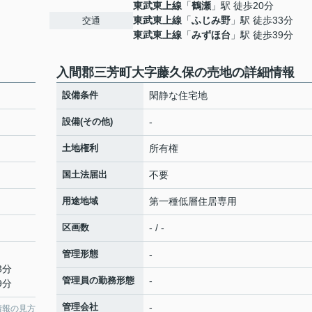
東武東上線
「
鶴瀬
」駅 徒歩20分
東武東上線
「
ふじみ野
」駅 徒歩33分
交通
東武東上線
「
みずほ台
」駅 徒歩39分
入間郡三芳町大字藤久保の売地の詳細情報
設備条件
閑静な住宅地
設備(その他)
-
土地権利
所有権
国土法届出
不要
用途地域
第一種低層住居専用
区画数
- / -
管理形態
-
3分
管理員の勤務形態
-
9分
管理会社
-
情報の見方