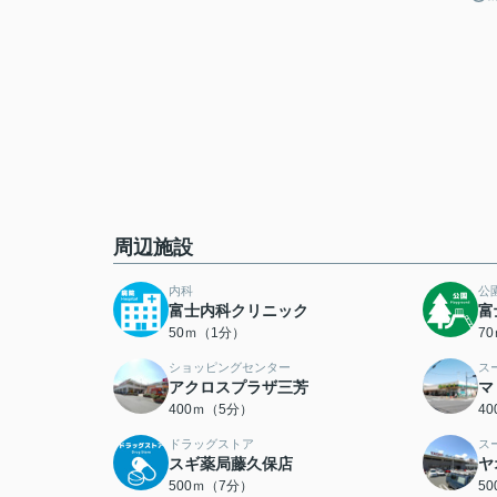
周辺施設
内科
公
富士内科クリニック
富
50ｍ（1分）
7
ショッピングセンター
ス
アクロスプラザ三芳
マ
400ｍ（5分）
4
ドラッグストア
ス
スギ薬局藤久保店
ヤ
500ｍ（7分）
5