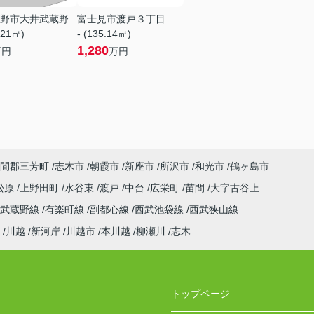
野市大井武蔵野
富士見市渡戸３丁目
.21㎡)
- (135.14㎡)
1,280
万円
万円
間郡三芳町
志木市
朝霞市
新座市
所沢市
和光市
鶴ヶ島市
松原
上野田町
水谷東
渡戸
中台
広栄町
苗間
大字古谷上
武蔵野線
有楽町線
副都心線
西武池袋線
西武狭山線
川越
新河岸
川越市
本川越
柳瀬川
志木
トップページ