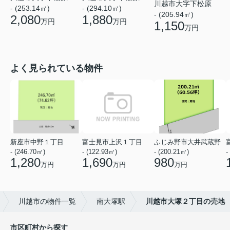
川越市大字下松原
- (253.14㎡)
- (294.10㎡)
- (205.94㎡)
2,080
1,880
万円
万円
1,150
万円
よく見られている物件
新座市中野１丁目
富士見市上沢１丁目
ふじみ野市大井武蔵野
- (246.70㎡)
- (122.93㎡)
- (200.21㎡)
-
1,280
1,690
980
万円
万円
万円
川越市の物件一覧
南大塚駅
川越市大塚２丁目の売地
市区町村から探す