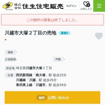
0
ログイン
お気に入り
この物件の募集は終了しました。
川越市大塚２丁目の売地
募集0
-
-
価格
-
-
土地面積
坪数
埼玉県
川越市
大塚
２丁目
所在地
西武新宿線
「
南大塚
」駅 徒歩22分
交通
川越線
「
川越
」駅 徒歩25分
東武東上線
「
川越市
」駅 徒歩34分
お問い合わせ
無料