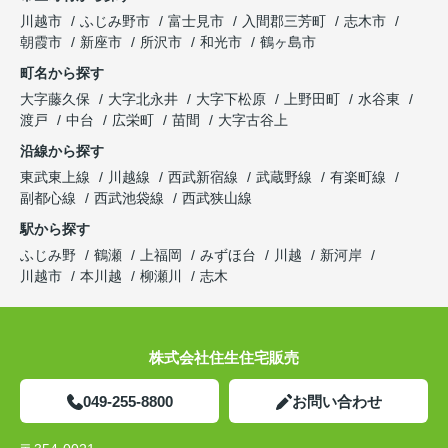
川越市
ふじみ野市
富士見市
入間郡三芳町
志木市
朝霞市
新座市
所沢市
和光市
鶴ヶ島市
町名から探す
大字藤久保
大字北永井
大字下松原
上野田町
水谷東
渡戸
中台
広栄町
苗間
大字古谷上
沿線から探す
東武東上線
川越線
西武新宿線
武蔵野線
有楽町線
副都心線
西武池袋線
西武狭山線
駅から探す
ふじみ野
鶴瀬
上福岡
みずほ台
川越
新河岸
川越市
本川越
柳瀬川
志木
株式会社住生住宅販売
049-255-8800
お問い合わせ