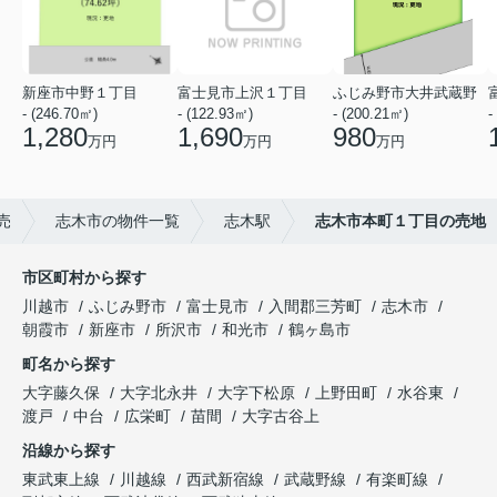
新座市中野１丁目
富士見市上沢１丁目
ふじみ野市大井武蔵野
- (246.70㎡)
- (122.93㎡)
- (200.21㎡)
-
1,280
1,690
980
万円
万円
万円
売
志木市の物件一覧
志木駅
志木市本町１丁目の売地
市区町村から探す
川越市
ふじみ野市
富士見市
入間郡三芳町
志木市
朝霞市
新座市
所沢市
和光市
鶴ヶ島市
町名から探す
大字藤久保
大字北永井
大字下松原
上野田町
水谷東
渡戸
中台
広栄町
苗間
大字古谷上
沿線から探す
東武東上線
川越線
西武新宿線
武蔵野線
有楽町線