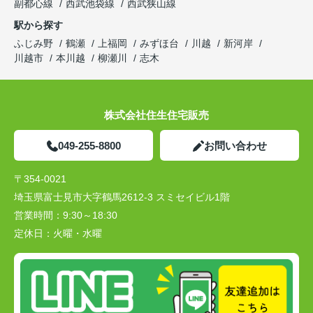
副都心線
西武池袋線
西武狭山線
駅から探す
ふじみ野
鶴瀬
上福岡
みずほ台
川越
新河岸
川越市
本川越
柳瀬川
志木
株式会社住生住宅販売
049-255-8800
お問い合わせ
〒354-0021
埼玉県富士見市大字鶴馬2612-3 スミセイビル1階
営業時間：
9:30～18:30
定休日：
火曜・水曜