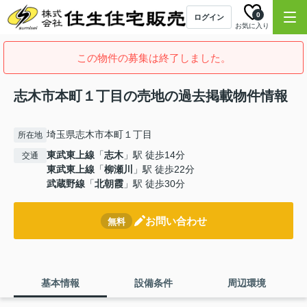
0
ログイン
お気に入り
この物件の募集は終了しました。
志木市本町１丁目の売地の過去掲載物件情報
埼玉県志木市本町１丁目
所在地
東武東上線
「
志木
」駅 徒歩14分
交通
東武東上線
「
柳瀬川
」駅 徒歩22分
武蔵野線
「
北朝霞
」駅 徒歩30分
お問い合わせ
無料
基本情報
設備条件
周辺環境