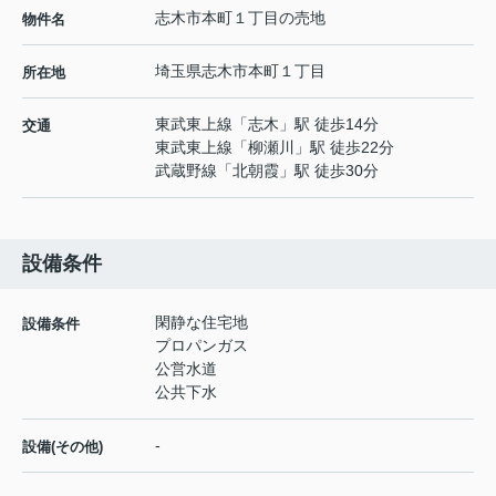
志木市本町１丁目の売地
物件名
埼玉県
志木市
本町
１丁目
所在地
東武東上線
「
志木
」駅 徒歩14分
交通
東武東上線
「
柳瀬川
」駅 徒歩22分
武蔵野線
「
北朝霞
」駅 徒歩30分
設備条件
閑静な住宅地
設備条件
プロパンガス
公営水道
公共下水
-
設備(その他)