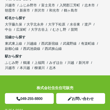
川越市
ふじみ野市
富士見市
入間郡三芳町
志木市
朝霞市
新座市
所沢市
和光市
鶴ヶ島市
町名から探す
大字藤久保
大字北永井
大字下松原
水谷東
渡戸
中台
広栄町
大字古谷上
むさし野
苗間
沿線から探す
東武東上線
川越線
西武新宿線
武蔵野線
有楽町線
副都心線
西武池袋線
西武狭山線
駅から探す
ふじみ野
鶴瀬
上福岡
みずほ台
川越
新河岸
川越市
本川越
柳瀬川
志木
株式会社住生住宅販売
049-255-8800
お問い合わせ