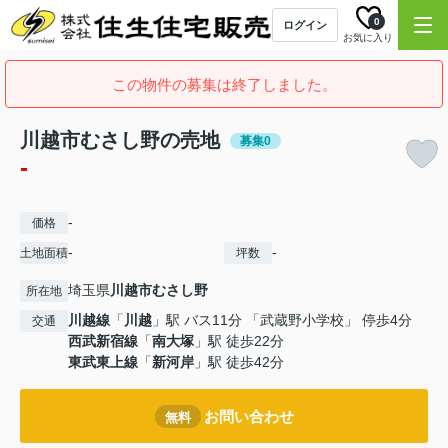
0
ログイン
お気に入り
この物件の募集は終了しました。
川越市むさし野の売地
募集0
-
-
価格
-
-
土地面積
坪数
埼玉県
川越市
むさし野
所在地
川越線
「
川越
」駅 バス11分 「武蔵野小学校」 停歩4分
交通
西武新宿線
「
南大塚
」駅 徒歩22分
東武東上線
「
新河岸
」駅 徒歩42分
お問い合わせ
無料