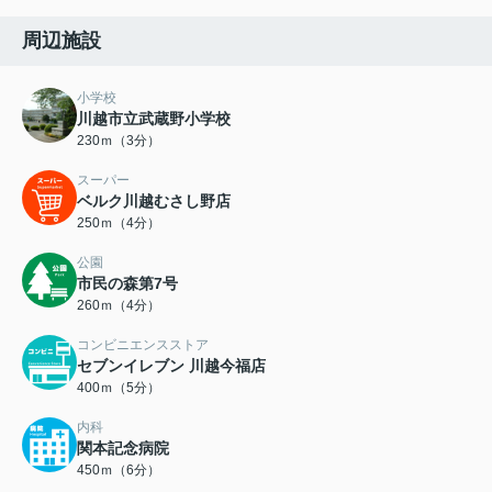
周辺施設
小学校
川越市立武蔵野小学校
230ｍ（3分）
スーパー
ベルク川越むさし野店
250ｍ（4分）
公園
市民の森第7号
260ｍ（4分）
コンビニエンスストア
セブンイレブン 川越今福店
400ｍ（5分）
内科
関本記念病院
450ｍ（6分）