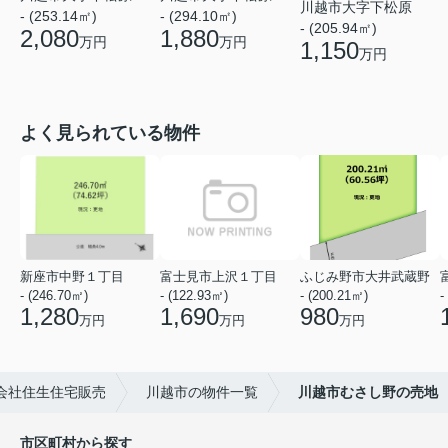
川越市大字下松原
- (253.14㎡)
- (294.10㎡)
- (205.94㎡)
2,080
1,880
万円
万円
1,150
万円
よく見られている物件
新座市中野１丁目
富士見市上沢１丁目
ふじみ野市大井武蔵野
- (246.70㎡)
- (122.93㎡)
- (200.21㎡)
-
1,280
1,690
980
万円
万円
万円
会社住生住宅販売
川越市の物件一覧
川越市むさし野の売地
市区町村から探す