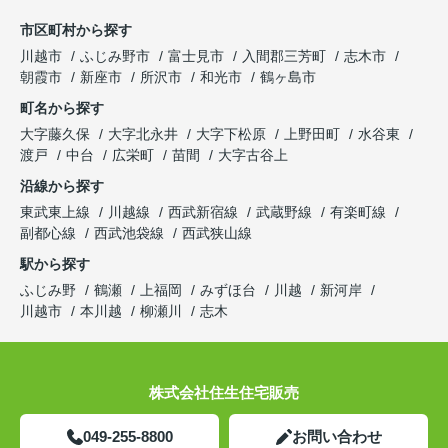
市区町村から探す
川越市
ふじみ野市
富士見市
入間郡三芳町
志木市
朝霞市
新座市
所沢市
和光市
鶴ヶ島市
町名から探す
大字藤久保
大字北永井
大字下松原
上野田町
水谷東
渡戸
中台
広栄町
苗間
大字古谷上
沿線から探す
東武東上線
川越線
西武新宿線
武蔵野線
有楽町線
副都心線
西武池袋線
西武狭山線
駅から探す
ふじみ野
鶴瀬
上福岡
みずほ台
川越
新河岸
川越市
本川越
柳瀬川
志木
株式会社住生住宅販売
049-255-8800
お問い合わせ