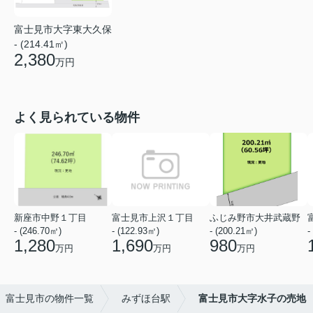
富士見市大字東大久保
- (214.41㎡)
2,380
万円
よく見られている物件
新座市中野１丁目
富士見市上沢１丁目
ふじみ野市大井武蔵野
- (246.70㎡)
- (122.93㎡)
- (200.21㎡)
-
1,280
1,690
980
万円
万円
万円
富士見市の物件一覧
みずほ台駅
富士見市大字水子の売地