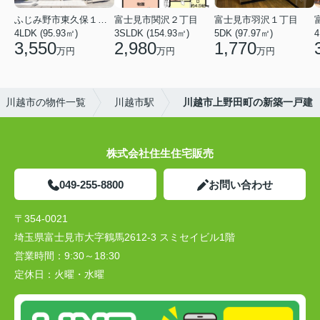
ふじみ野市東久保１丁目
富士見市関沢２丁目
富士見市羽沢１丁目
4LDK (95.93㎡)
3SLDK (154.93㎡)
5DK (97.97㎡)
4
3,550
2,980
1,770
万円
万円
万円
川越市の物件一覧
川越市駅
川越市上野田町の新築一戸建
株式会社住生住宅販売
049-255-8800
お問い合わせ
〒354-0021
埼玉県富士見市大字鶴馬2612-3 スミセイビル1階
営業時間：
9:30～18:30
定休日：
火曜・水曜