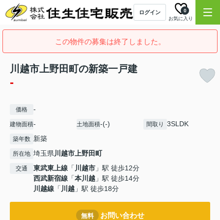
0
ログイン
お気に入り
この物件の募集は終了しました。
川越市上野田町の新築一戸建
-
-
価格
-
-(-)
3SLDK
建物面積
土地面積
間取り
新築
築年数
埼玉県
川越市
上野田町
所在地
東武東上線
「
川越市
」駅 徒歩12分
交通
西武新宿線
「
本川越
」駅 徒歩14分
川越線
「
川越
」駅 徒歩18分
お問い合わせ
無料