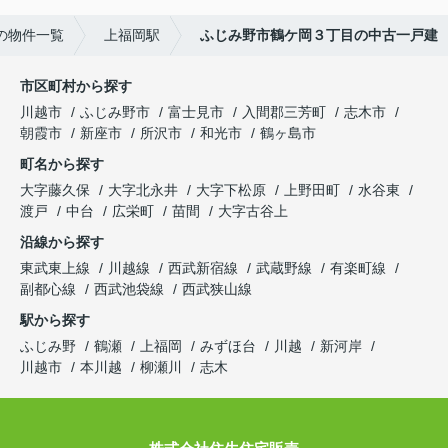
の物件一覧
上福岡駅
ふじみ野市鶴ケ岡３丁目の中古一戸建
市区町村から探す
川越市
ふじみ野市
富士見市
入間郡三芳町
志木市
朝霞市
新座市
所沢市
和光市
鶴ヶ島市
町名から探す
大字藤久保
大字北永井
大字下松原
上野田町
水谷東
渡戸
中台
広栄町
苗間
大字古谷上
沿線から探す
東武東上線
川越線
西武新宿線
武蔵野線
有楽町線
副都心線
西武池袋線
西武狭山線
駅から探す
ふじみ野
鶴瀬
上福岡
みずほ台
川越
新河岸
川越市
本川越
柳瀬川
志木