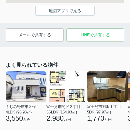
地図アプリで見る
メールで共有する
LINEで共有する
よく見られている物件
ふじみ野市東久保１丁目
富士見市関沢２丁目
富士見市羽沢１丁目
4LDK (95.93㎡)
3SLDK (154.93㎡)
5DK (97.97㎡)
4
3,550
2,980
1,770
万円
万円
万円