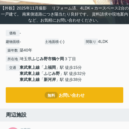
【外観】2025年11月撮影 リフォーム済、4LDK＋カースペース2台の
一戸建て。 南東側道路につき陽当たり良好です。 資料請求や現地案内
など、お気軽にお問い合わせください。
-
価格
-
-(-)
4LDK
建物面積
土地面積
間取り
築40年
築年数
埼玉県
ふじみ野市
鶴ケ岡
３丁目
所在地
東武東上線
「
上福岡
」駅 徒歩15分
交通
東武東上線
「
ふじみ野
」駅 徒歩32分
東武東上線
「
新河岸
」駅 徒歩38分
お問い合わせ
無料
周辺施設