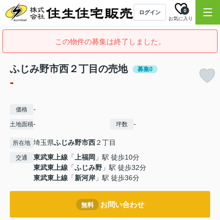
0
ログイン
お気に入り
この物件の募集は終了しました。
ふじみ野市西２丁目の売地
募集0
-
-
価格
-
-
土地面積
坪数
埼玉県
ふじみ野市
西
２丁目
所在地
東武東上線
「
上福岡
」駅 徒歩10分
交通
東武東上線
「
ふじみ野
」駅 徒歩32分
東武東上線
「
新河岸
」駅 徒歩36分
お問い合わせ
無料