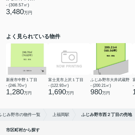
- (308.57㎡)
3,480
万円
よく見られている物件
新座市中野１丁目
富士見市上沢１丁目
ふじみ野市大井武蔵野
- (246.70㎡)
- (122.93㎡)
- (200.21㎡)
-
1,280
1,690
980
万円
万円
万円
ふじみ野市の物件一覧
上福岡駅
ふじみ野市西２丁目の売地
市区町村から探す