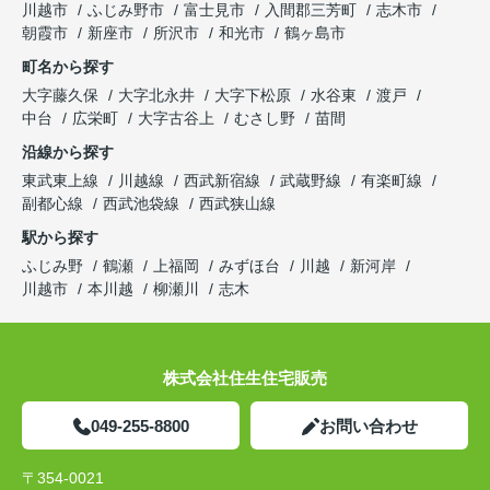
川越市
ふじみ野市
富士見市
入間郡三芳町
志木市
朝霞市
新座市
所沢市
和光市
鶴ヶ島市
町名から探す
大字藤久保
大字北永井
大字下松原
水谷東
渡戸
中台
広栄町
大字古谷上
むさし野
苗間
沿線から探す
東武東上線
川越線
西武新宿線
武蔵野線
有楽町線
副都心線
西武池袋線
西武狭山線
駅から探す
ふじみ野
鶴瀬
上福岡
みずほ台
川越
新河岸
川越市
本川越
柳瀬川
志木
株式会社住生住宅販売
049-255-8800
お問い合わせ
〒354-0021