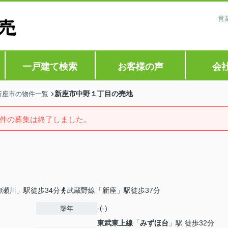
営
一戸建て検索
お客様の声
会
新座市中野１丁目の売地
新座市の物件一覧
件の募集は終了しました。
瀬川」駅徒歩34分
武蔵野線「新座」駅徒歩37分
-(-)
築年
東武東上線
「
みずほ台
」駅 徒歩32分