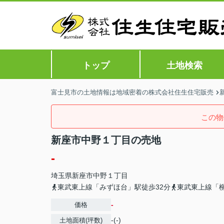
トップ
土地検索
富士見市の土地情報は地域密着の株式会社住生住宅販売
この物
新座市中野１丁目の売地
-
埼玉県
新座市
中野
１丁目
東武東上線「みずほ台」駅徒歩32分
東武東上線「柳
-
価格
-(-)
土地面積(坪数)