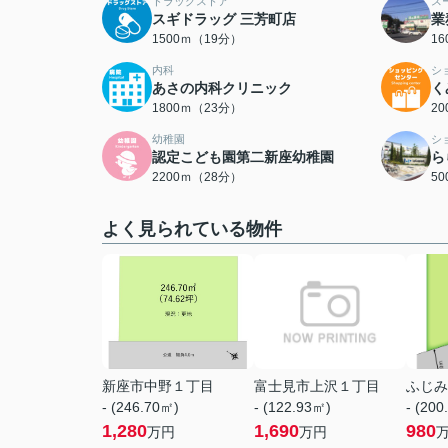
ドラッグストア
ス
スギドラッグ 三芳町店
業
1500ｍ（19分）
1
内科
シ
あさの内科クリニック
く
1800ｍ（23分）
2
幼稚園
シ
認定こども園第二新座幼稚園
ら
2200ｍ（28分）
5
よく見られている物件
新座市中野１丁目
富士見市上沢１丁目
ふじみ
- (246.70㎡)
- (122.93㎡)
- (200
1,280
1,690
980
万円
万円