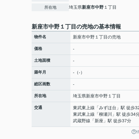
埼玉県
新座市
中野
１丁目
所在地
新座市中野１丁目の売地の基本情報
物件名
新座市中野１丁目の売地
価格
-
土地面積
-
築年月
-（-）
総区画数
-
所在地
埼玉県
新座市
中野
１丁目
交通
東武東上線
「
みずほ台
」駅 徒歩3
東武東上線
「
柳瀬川
」駅 徒歩34
武蔵野線
「
新座
」駅 徒歩37分