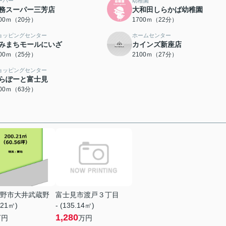
ーパー
幼稚園
務スーパー三芳店
大和田しらかば幼稚園
600ｍ（20分）
1700ｍ（22分）
ョッピングセンター
ホームセンター
みまちモールにいざ
カインズ新座店
000ｍ（25分）
2100ｍ（27分）
ョッピングセンター
らぽーと富士見
000ｍ（63分）
野市大井武蔵野
富士見市渡戸３丁目
.21㎡)
- (135.14㎡)
1,280
万円
万円