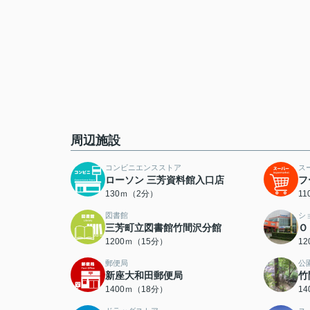
周辺施設
コンビニエンスストア
ス
ローソン 三芳資料館入口店
フ
130ｍ（2分）
1
図書館
シ
三芳町立図書館竹間沢分館
Ｏ
1200ｍ（15分）
1
郵便局
公
新座大和田郵便局
竹
1400ｍ（18分）
1