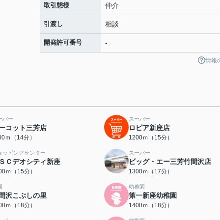
取引態様
仲介
引渡し
相談
開発許可番号
-
情報
ーパー
スーパー
ーコット三芳店
ロピア新座店
100ｍ（14分）
1200ｍ（15分）
ョッピングセンター
スーパー
ＳＣデオシティ新座
ビッグ・エー三芳竹間沢店
200ｍ（15分）
1300ｍ（17分）
園
幼稚園
間沢こぶしの里
第一新座幼稚園
400ｍ（18分）
1400ｍ（18分）