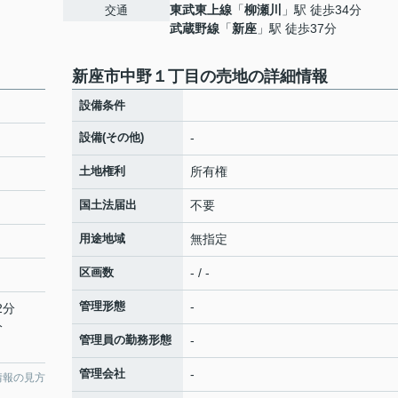
東武東上線
「
柳瀬川
」駅 徒歩34分
交通
武蔵野線
「
新座
」駅 徒歩37分
新座市中野１丁目の売地の詳細情報
設備条件
設備(その他)
-
土地権利
所有権
国土法届出
不要
用途地域
無指定
区画数
- / -
管理形態
-
2分
分
管理員の勤務形態
-
管理会社
-
情報の見方