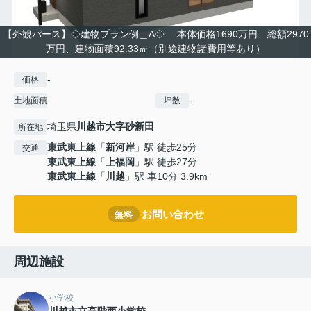
【外観パース】◇建物プラン例＿A◇ 本体価格1690万円、総額2970
万円、建物面積92.33㎡（別途建物諸費用等あり）
-
価格
-
-
土地面積
坪数
埼玉県
川越市
大字砂新田
所在地
東武東上線
「
新河岸
」駅 徒歩25分
交通
東武東上線
「
上福岡
」駅 徒歩27分
東武東上線
「
川越
」駅 車10分 3.9km
お問い合わせ
無料
周辺施設
小学校