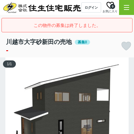
0
ログイン
お気に入り
この物件の募集は終了しました。
川越市大字砂新田の売地
募集0
-
1
/
1