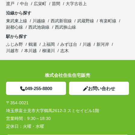
渡戸
中台
広栄町
苗間
大字古谷上
沿線から探す
東武東上線
川越線
西武新宿線
武蔵野線
有楽町線
副都心線
西武池袋線
西武狭山線
駅から探す
ふじみ野
鶴瀬
上福岡
みずほ台
川越
新河岸
川越市
本川越
柳瀬川
志木
株式会社住生住宅販売
049-255-8800
お問い合わせ
〒354-0021
埼玉県富士見市大字鶴馬2612-3 スミセイビル1階
営業時間：
9:30～18:30
定休日：
火曜・水曜