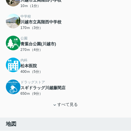
川越市立高階西小学校
10ｍ（1分）
中学校
川越市立高階西中学校
170ｍ（3分）
公園
青葉台公園(川越市)
270ｍ（4分）
内科
松本医院
400ｍ（5分）
ドラッグストア
スギドラッグ川越藤間店
650ｍ（9分）
すべて見る
地図