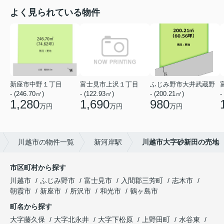
よく見られている物件
新座市中野１丁目
富士見市上沢１丁目
ふじみ野市大井武蔵野
- (246.70㎡)
- (122.93㎡)
- (200.21㎡)
-
1,280
1,690
980
万円
万円
万円
川越市の物件一覧
新河岸駅
川越市大字砂新田の売地
市区町村から探す
川越市
ふじみ野市
富士見市
入間郡三芳町
志木市
朝霞市
新座市
所沢市
和光市
鶴ヶ島市
町名から探す
大字藤久保
大字北永井
大字下松原
上野田町
水谷東