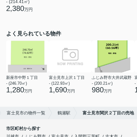
- (214.41㎡)
2,380
万円
よく見られている物件
新座市中野１丁目
富士見市上沢１丁目
ふじみ野市大井武蔵野
- (246.70㎡)
- (122.93㎡)
- (200.21㎡)
-
1,280
1,690
980
万円
万円
万円
富士見市の物件一覧
鶴瀬駅
富士見市関沢２丁目の売地
市区町村から探す
川越市
ふじみ野市
富士見市
入間郡三芳町
志木市