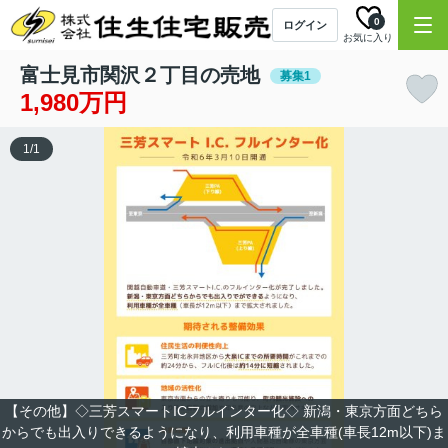
0
ログイン
お気に入り
富士見市関沢２丁目の売地
募集1
1,980万円
1
/
1
【その他】◇三芳スマートICフルインター化◇ 新潟・東京方面どちら
からでも出入りできるようになり、利用車種が全車種(車長12m以下)ま