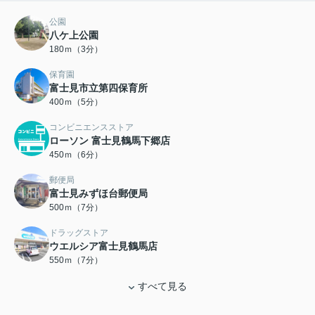
公園
八ケ上公園
180ｍ（3分）
保育園
富士見市立第四保育所
400ｍ（5分）
コンビニエンスストア
ローソン 富士見鶴馬下郷店
450ｍ（6分）
郵便局
富士見みずほ台郵便局
500ｍ（7分）
ドラッグストア
ウエルシア富士見鶴馬店
550ｍ（7分）
すべて見る