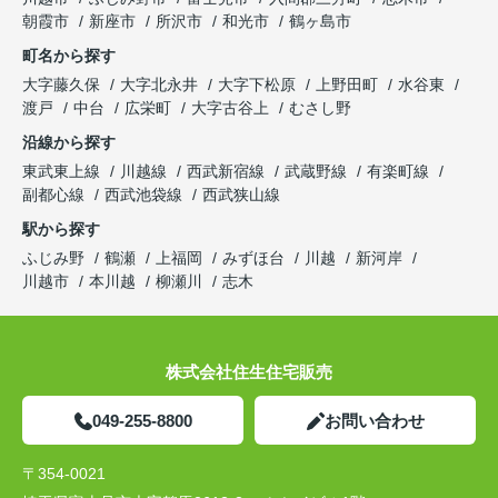
朝霞市
新座市
所沢市
和光市
鶴ヶ島市
町名から探す
大字藤久保
大字北永井
大字下松原
上野田町
水谷東
渡戸
中台
広栄町
大字古谷上
むさし野
沿線から探す
東武東上線
川越線
西武新宿線
武蔵野線
有楽町線
副都心線
西武池袋線
西武狭山線
駅から探す
ふじみ野
鶴瀬
上福岡
みずほ台
川越
新河岸
川越市
本川越
柳瀬川
志木
株式会社住生住宅販売
049-255-8800
お問い合わせ
〒354-0021