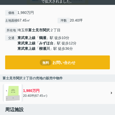
で拡大されました。
1,980万円
価格
67.45㎡
20.40坪
土地面積
坪数
埼玉県
富士見市
関沢
２丁目
所在地
東武東上線
「
鶴瀬
」駅 徒歩10分
交通
東武東上線
「
みずほ台
」駅 徒歩12分
東武東上線
「
柳瀬川
」駅 徒歩36分
お問い合わせ
無料
富士見市関沢２丁目の売地の販売中物件
1,980万円
20.40坪(67.45㎡)
周辺施設